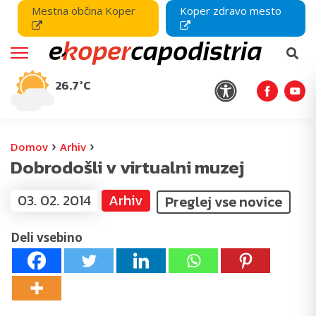
Mestna občina Koper
Koper zdravo mesto
26.7°C
›
›
Domov
Arhiv
Dobrodošli v virtualni muzej
03. 02. 2014
Arhiv
Preglej vse novice
Deli vsebino