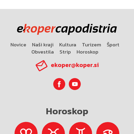
Novice
Naši kraji
Kultura
Turizem
Šport
Obvestila
Strip
Horoskop
ekoper@koper.si
Horoskop