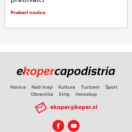
Preberi novico
Novice
Naši kraji
Kultura
Turizem
Šport
Obvestila
Strip
Horoskop
ekoper@koper.si