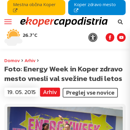
Mestna občina Koper
Koper zdravo mesto
26.7°C
›
›
Domov
Arhiv
Foto: Energy Week in Koper zdravo
mesto vnesli val svežine tudi letos
19. 05. 2015
Arhiv
Preglej vse novice