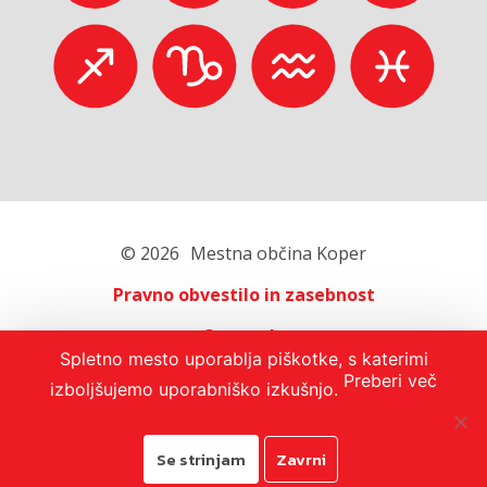
© 2026
Mestna občina Koper
Pravno obvestilo in zasebnost
O portalu
Spletno mesto uporablja piškotke, s katerimi
Oglaševanje
Preberi več
izboljšujemo uporabniško izkušnjo.
Izjava o dostopnosti
Se strinjam
Zavrni
Avtorji:
Emigma