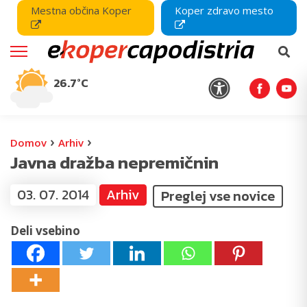
Mestna občina Koper
Koper zdravo mesto
26.7°C
›
›
Domov
Arhiv
Javna dražba nepremičnin
03. 07. 2014
Arhiv
Preglej vse novice
Deli vsebino