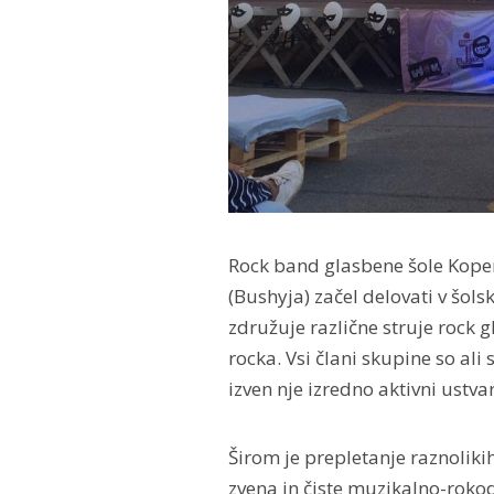
Rock band glasbene šole Kope
(Bushyja) začel delovati v šol
združuje različne struje rock 
rocka. Vsi člani skupine so ali
izven nje izredno aktivni ustvar
Širom je prepletanje raznoliki
zvena in čiste muzikalno-rokod