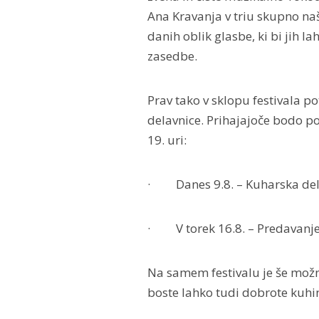
Ana Kravanja v triu skupno naš
danih oblik glasbe, ki bi jih l
zasedbe.
Prav tako v sklopu festivala p
delavnice. Prihajajoče bodo p
19. uri:
· Danes 9.8. – Kuharska dela
· V torek 16.8. – Predavanje
Na samem festivalu je še možno
boste lahko tudi dobrote kuhi