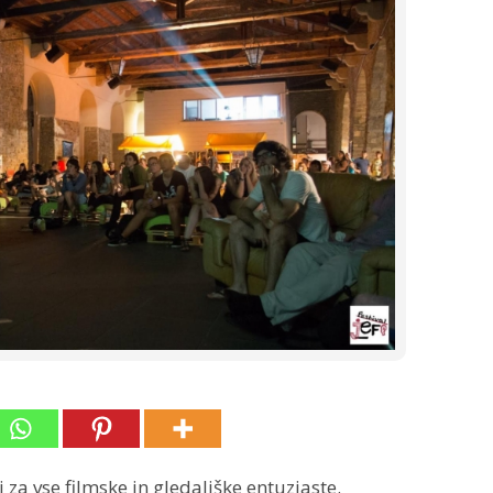
j za vse filmske in gledališke entuziaste.