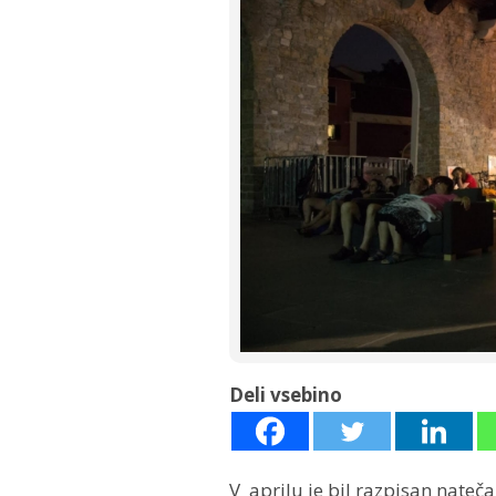
Deli vsebino
V aprilu je bil razpisan nateča