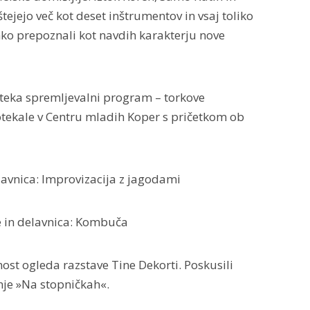
tejejo več kot deset inštrumentov in vsaj toliko
ahko prepoznali kot navdih karakterju nove
oteka spremljevalni program – torkove
otekale v Centru mladih Koper s pričetkom ob
vnica: Improvizacija z jagodami
 in delavnica: Kombuča
st ogleda razstave Tine Dekorti. Poskusili
nje »Na stopničkah«.