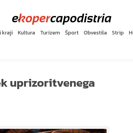
 kraji
Kultura
Turizem
Šport
Obvestila
Strip
H
ek uprizoritvenega