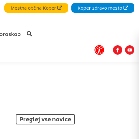
Mestna občina Koper
Koper zdravo mesto
oroskop
Preglej vse novice