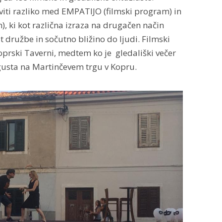
viti razliko med EMPATIJO (filmski program) in
, ki kot različna izraza na drugačen način
družbe in sočutno bližino do ljudi. Filmski
v koprski Taverni, medtem ko je gledališki večer
vgusta na Martinčevem trgu v Kopru.