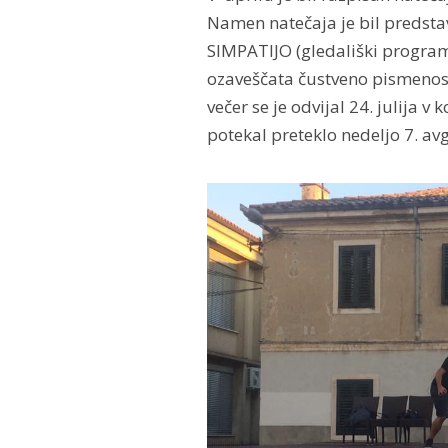
Namen natečaja je bil predsta
SIMPATIJO (gledališki program)
ozaveščata čustveno pismenost 
večer se je odvijal 24. julija 
potekal preteklo nedeljo 7. a