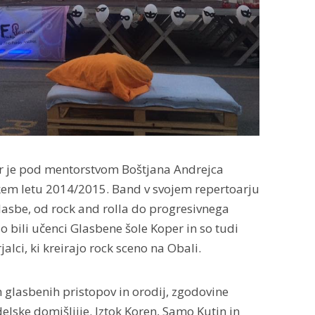
r je pod mentorstvom Boštjana Andrejca
skem letu 2014/2015. Band v svojem repertoarju
glasbe, od rock and rolla do progresivnega
 so bili učenci Glasbene šole Koper in so tudi
jalci, ki kreirajo rock sceno na Obali.
h glasbenih pristopov in orodij, zgodovine
elske domišljije. Iztok Koren, Samo Kutin in