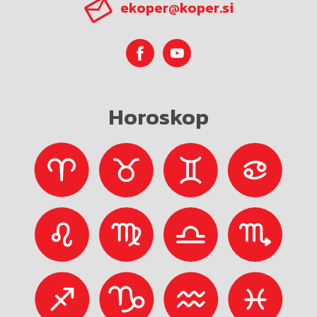
ekoper@koper.si
Horoskop