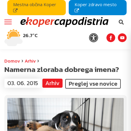
Mestna občina Koper
Koper zdravo mesto
26.7°C
›
›
Domov
Arhiv
Namerna zloraba dobrega imena?
03. 06. 2015
Arhiv
Preglej vse novice