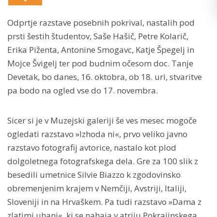
Odprtje razstave posebnih pokrival, nastalih pod
prsti šestih študentov, Saše Hašič, Petre Kolarič,
Erika Piženta, Antonine Smogavc, Katje Špegelj in
Mojce Švigelj ter pod budnim očesom doc. Tanje
Devetak, bo danes, 16. oktobra, ob 18. uri, stvaritve
pa bodo na ogled vse do 17. novembra.
Sicer si je v Muzejski galeriji še ves mesec mogoče
ogledati razstavo »Izhoda ni«, prvo veliko javno
razstavo fotografij avtorice, nastalo kot plod
dolgoletnega fotografskega dela. Gre za 100 slik z
besedili umetnice Silvie Biazzo k zgodovinsko
obremenjenim krajem v Nemčiji, Avstriji, Italiji,
Sloveniji in na Hrvaškem. Pa tudi razstavo »Dama z
zlatimi uhani«, ki se nahaja v atriju Pokrajinskega