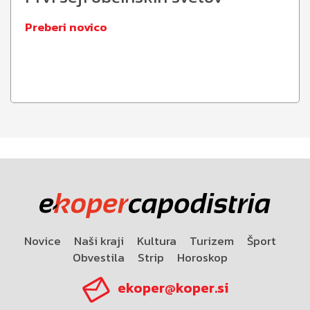
Preberi novico
Novice
Naši kraji
Kultura
Turizem
Šport
Obvestila
Strip
Horoskop
ekoper@koper.si