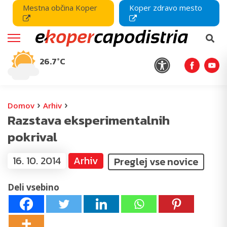
Mestna občina Koper
Koper zdravo mesto
26.7°C
›
›
Domov
Arhiv
Razstava eksperimentalnih
pokrival
16. 10. 2014
Arhiv
Preglej vse novice
Deli vsebino