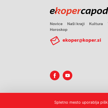
Novice
Naši kraji
Kultura
Horoskop
ekoper@koper.si
© 2026
Mestna občina Koper
Spletno mesto uporablja pišk
Pravno obvestilo in zase