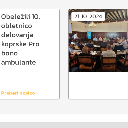
Obeležili 10.
21. 10. 2024
obletnico
delovanja
koprske Pro
bono
ambulante
Preberi novico