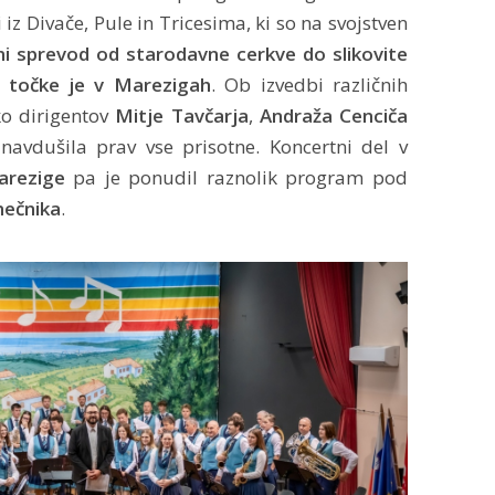
 iz Divače, Pule in Tricesima, ki so na svojstven
ni sprevod od starodavne cerkve do slikovite
e točke je v Marezigah
. Ob izvedbi različnih
ko dirigentov
Mitje Tavčarja
,
Andraža Cenciča
e navdušila prav vse prisotne. Koncertni del v
arezige
pa je ponudil raznolik program pod
ečnika
.