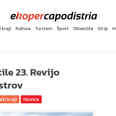
 kraji
Kultura
Turizem
Šport
Obvestila
Strip
H
ile 23. Revijo
strov
aši kraji
Novice