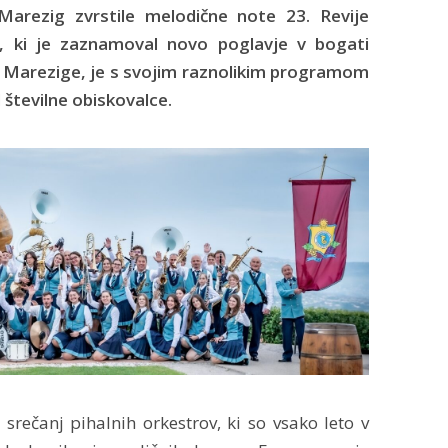
Marezig zvrstile melodične note 23. Revije
k, ki je zaznamoval novo poglavje v bogati
 Marezige, je s svojim raznolikim programom
 številne obiskovalce.
rečanj pihalnih orkestrov, ki so vsako leto v