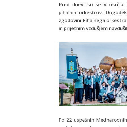
Pred dnevi so se v osrčju 
pihalnih orkestrov. Dogode
zgodovini Pihalnega orkestra
in prijetnim vzdušjem navdušil
Po 22 uspešnih Mednarodnih s