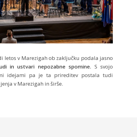
udi letos v Marezigah ob zaključku podala jasno
udi in ustvari nepozabne spomine.
S svojo
mi idejami pa je ta prireditev postala tudi
enja v Marezigah in širše.