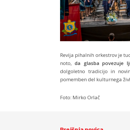
Revija pihalnih orkestrov je t
noto,
da glasba povezuje lj
dolgoletno tradicijo in novi
pomemben del kulturnega življ
Foto: Mirko Orlač
Prejšnja novica