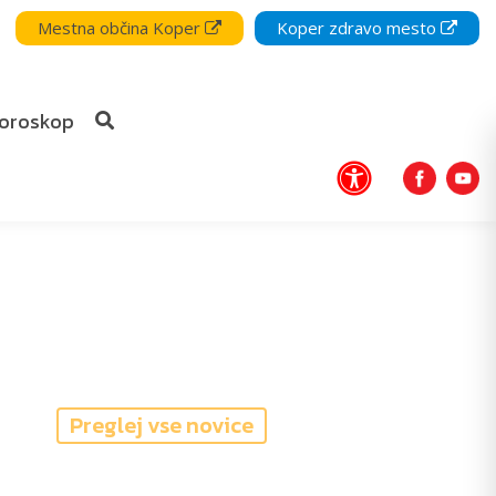
Mestna občina Koper
Koper zdravo mesto
oroskop
Preglej vse novice