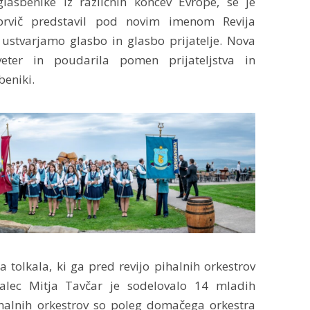
asbenike iz različnih koncev Evrope, se je
 prvič predstavil pod novim imenom Revija
i ustvarjamo glasbo in glasbo prijatelje. Nova
eter in poudarila pomen prijateljstva in
eniki.
 tolkala, ki ga pred revijo pihalnih orkestrov
lkalec Mitja Tavčar je sodelovalo 14 mladih
ihalnih orkestrov so poleg domačega orkestra