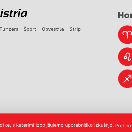
Ho
Turizem
Šport
Obvestila
Strip
otke, s katerimi izboljšujemo uporabniško izkušnjo.
Preberi
bnost
O portalu
Oglaševanje
Izjava o dostopnosti