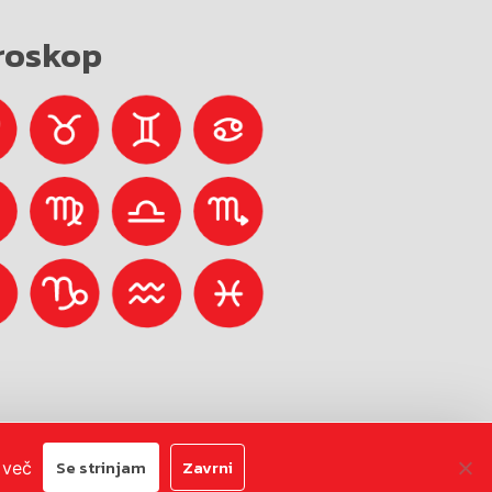
roskop
Avtorji:
Emigma
Se strinjam
Zavrni
 več