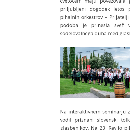
cvetočem maju povezovala gl
priljubljeni dogodek letos
pihalnih orkestrov – Prijatelj
podoba je prinesla svež v
sodelovalnega duha med glasb
Na interaktivnem seminarju za
vodil priznani slovenski to
glasbenikov. Na 23. Revijo p