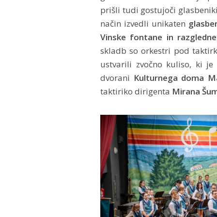
prišli tudi gostujoči glasbeniki
način izvedli unikaten
glasbe
Vinske fontane in razgledn
skladb so orkestri pod taktir
ustvarili zvočno kuliso, ki j
dvorani
Kulturnega doma M
taktiriko dirigenta
Mirana Šum