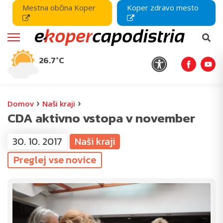
Mestna občina Koper
Koper zdravo mesto
26.7°C
›
›
Domov
Naši kraji
CDA aktivno vstopa v november
30. 10. 2017
Naši kraji
Preglej vse novice