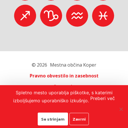
© 2026
Mestna občina Koper
Pravno obvestilo in zasebnost
O portalu
Spletno mesto uporablja piškotke, s katerimi
Oglaševanje
Preberi več
izboljšujemo uporabniško izkušnjo.
Izjava o dostopnosti
Se strinjam
Zavrni
Avtorji:
Emigma