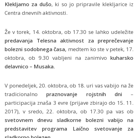
Klekljamo za dušo
, ki so jo pripravile klekljarice iz
Centra dnevnih aktivnosti.
Že v torek, 14. oktobra, ob 17.30 se lahko udeležite
predavanja Telesna aktivnost za preprečevanje
bolezni sodobnega časa,
medtem ko ste v petek, 17.
oktobra, ob 9.30 vabljeni na zanimivo
kuharsko
delavnico – Musaka.
V ponedeljek, 20. oktobra, ob 18. uri vas vabijo na že
tradicionalno
praznovanje rojstnih dni
–
participacija znaša 3 evre (prijave zbirajo do 15. 11.
2017), v sredo, 22. oktobra, ob 17.30 pa vas ob
svetovnem dnevu sladkorne bolezni vabijo na
predstavitev programa Laično svetovanje za
sladkorno bolezen.