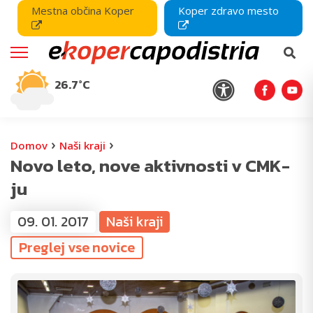
Mestna občina Koper
Koper zdravo mesto
26.7°C
›
›
Domov
Naši kraji
Novo leto, nove aktivnosti v CMK-
ju
09. 01. 2017
Naši kraji
Preglej vse novice