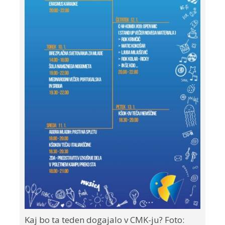
Kaj bo ta teden dogajalo v CMK-ju? Foto: