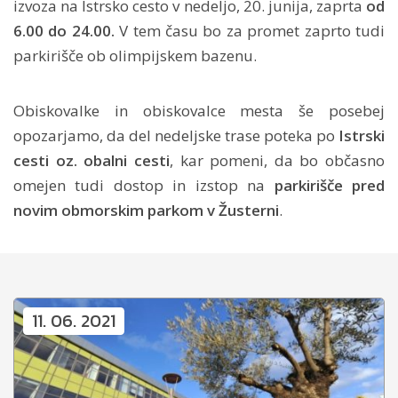
izvoza na Istrsko cesto v nedeljo, 20. junija, zaprta
od
6.00 do 24.00.
V tem času bo za promet zaprto tudi
parkirišče ob olimpijskem bazenu.
Obiskovalke in obiskovalce mesta še posebej
opozarjamo, da del nedeljske trase poteka po
Istrski
cesti oz. obalni cesti
, kar pomeni, da bo občasno
omejen tudi dostop in izstop na
parkirišče pred
novim obmorskim parkom v Žusterni
.
11. 06. 2021