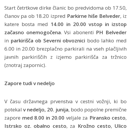
Start četrtkove dirke članic bo predvidoma ob 17.50,
članov pa ob 18.20 izpred
Parkirne hiše Belveder
, iz
katere bosta med
14.00 in 20.00 vstop in izstop
začasno onemogočena
. Vsi abonenti
PH Belveder
in
parkirišča ob Severni obvoznici
bodo lahko med
6.00 in 20.00 brezplačno parkirali na vseh plačljivih
javnih parkiriščih z izjemo parkirišča za tržnico
(znotraj zapornic).
Zapore tudi v nedeljo
V času državnega prvenstva v cestni vožnji, ki bo
potekal
v nedeljo, 20. junija
, bodo popolne premične
zapore
med 8.00 in 20.00
veljale za
Piransko cesto
,
Istrsko oz. obalno cesto
, za
Krožno cesto
,
Ulico