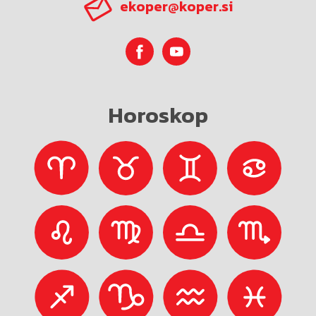
ekoper@koper.si
Horoskop