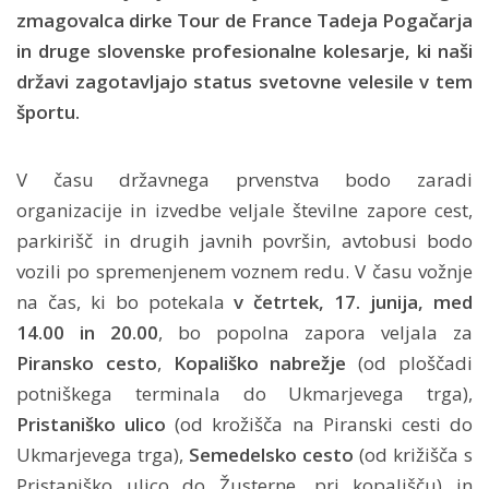
zmagovalca dirke Tour de France Tadeja Pogačarja
in druge slovenske profesionalne kolesarje, ki naši
državi zagotavljajo status svetovne velesile v tem
športu.
V času državnega prvenstva bodo zaradi
organizacije in izvedbe veljale številne zapore cest,
parkirišč in drugih javnih površin, avtobusi bodo
vozili po spremenjenem voznem redu. V času vožnje
na čas, ki bo potekala
v četrtek, 17. junija, med
14.00 in 20.00
, bo popolna zapora veljala za
Piransko cesto
,
Kopališko nabrežje
(od ploščadi
potniškega terminala do Ukmarjevega trga),
Pristaniško ulico
(od krožišča na Piranski cesti do
Ukmarjevega trga),
Semedelsko cesto
(od križišča s
Pristaniško ulico do Žusterne, pri kopališču) in