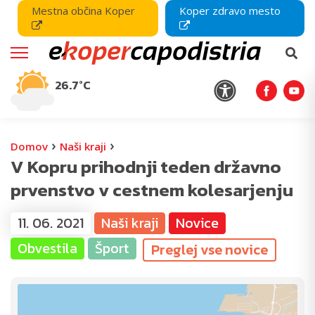
Mestna občina Koper
Koper zdravo mesto
26.7°C
›
›
Domov
Naši kraji
V Kopru prihodnji teden državno
prvenstvo v cestnem kolesarjenju
11. 06. 2021
Naši kraji
Novice
Obvestila
Šport
Preglej vse novice