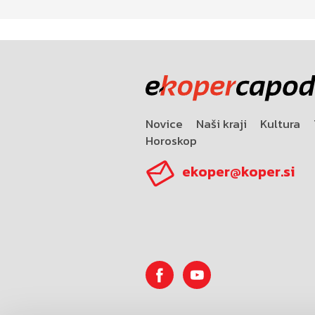
Novice
Naši kraji
Kultura
Horoskop
ekoper@koper.si