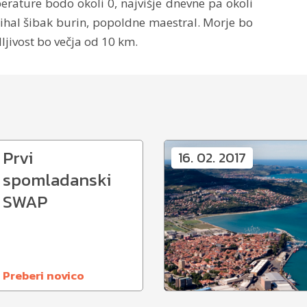
erature bodo okoli 0, najvišje dnevne pa okoli
 pihal šibak burin, popoldne maestral. Morje bo
ljivost bo večja od 10 km.
Prvi
16. 02. 2017
spomladanski
SWAP
Preberi novico