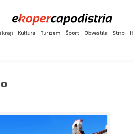
 kraji
Kultura
Turizem
Šport
Obvestila
Strip
H
no