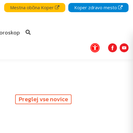
Mestna občina Koper
Koper zdravo mesto
oroskop
Preglej vse novice