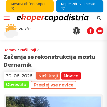
Mestna občina Koper
Koper zdravo mesto
26.7°C
›
›
Domov
Naši kraji
Začenja se rekonstrukcija mostu
Dernarnik
30. 06. 2026
Naši kraji
Novice
Obvestila
Preglej vse novice