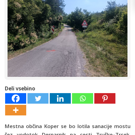
Deli vsebino
Mestna občina Koper se bo lotila sanacije mostu
čez vodotok Dernarnik na cesti Truške–Trsek.