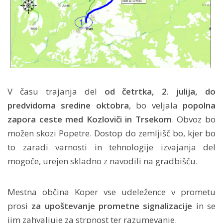
V času trajanja del
od četrtka, 2. julija, do
predvidoma sredine oktobra
, bo veljala
popolna
zapora ceste med Kozloviči in Trsekom
. Obvoz bo
možen skozi Popetre. Dostop do zemljišč bo, kjer bo
to zaradi varnosti in tehnologije izvajanja del
mogoče, urejen skladno z navodili na gradbišču.
Mestna občina Koper vse udeležence v prometu
prosi
za upoštevanje prometne signalizacije
in se
jim zahvaljuje za strpnost ter razumevanje.