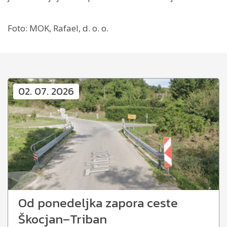
Foto: MOK, Rafael, d. o. o.
02. 07. 2026
Od ponedeljka zapora ceste
Škocjan–Triban