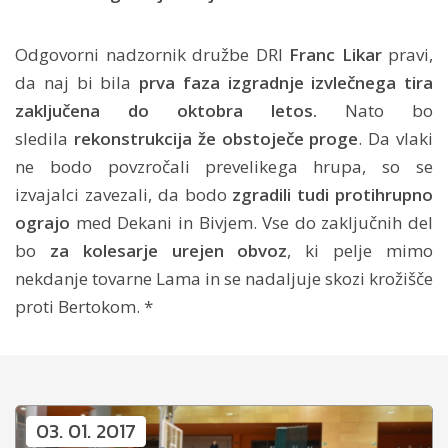
Odgovorni nadzornik družbe DRI
Franc Likar
pravi,
da naj bi bila
prva faza izgradnje izvlečnega tira
zaključena do oktobra letos.
Nato bo
sledila
rekonstrukcija že obstoječe proge
. Da vlaki
ne bodo povzročali prevelikega hrupa, so se
izvajalci zavezali, da bodo
zgradili tudi protihrupno
ograjo
med Dekani in Bivjem. Vse do zaključnih del
bo
za kolesarje urejen obvoz
, ki pelje mimo
nekdanje tovarne Lama in se nadaljuje skozi krožišče
proti Bertokom. *
03. 01. 2017