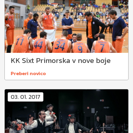
KK Sixt Primorska v nove boje
Preberi novico
03. 01. 2017