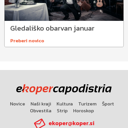
Gledališko obarvan januar
Preberi novico
Novice
Naši kraji
Kultura
Turizem
Šport
Obvestila
Strip
Horoskop
ekoper@koper.si