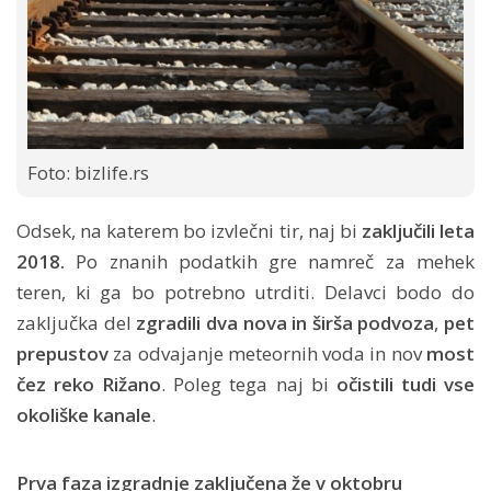
Foto: bizlife.rs
Odsek, na katerem bo izvlečni tir, naj bi
zaključili leta
2018.
Po znanih podatkih gre namreč za mehek
teren, ki ga bo potrebno utrditi. Delavci bodo do
zaključka del
zgradili dva nova in širša podvoza
,
pet
prepustov
za odvajanje meteornih voda in nov
most
čez reko Rižano
. Poleg tega naj bi
očistili tudi vse
okoliške kanale
.
Prva faza izgradnje zaključena že v oktobru