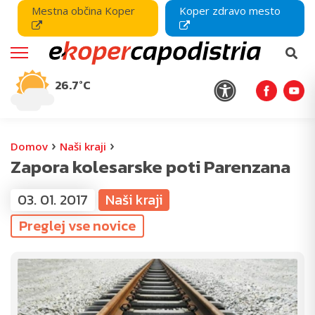
Mestna občina Koper
Koper zdravo mesto
26.7°C
›
›
Domov
Naši kraji
Zapora kolesarske poti Parenzana
03. 01. 2017
Naši kraji
Preglej vse novice