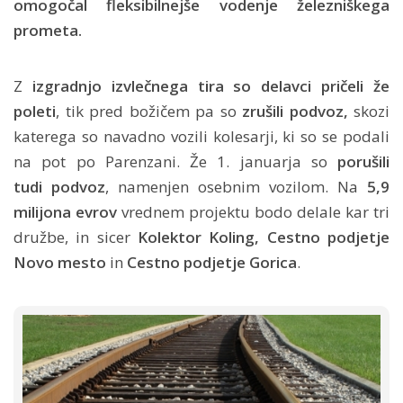
omogočal fleksibilnejše vodenje železniškega
prometa.
Z
izgradnjo izvlečnega tira so delavci pričeli že
poleti
, tik pred božičem pa so
zrušili podvoz,
skozi
katerega so navadno vozili kolesarji, ki so se podali
na pot po Parenzani. Že 1. januarja so
porušili
tudi podvoz
, namenjen osebnim vozilom. Na
5,9
milijona evrov
vrednem projektu bodo delale kar tri
družbe, in sicer
Kolektor Koling, Cestno podjetje
Novo mesto
in
Cestno podjetje Gorica
.