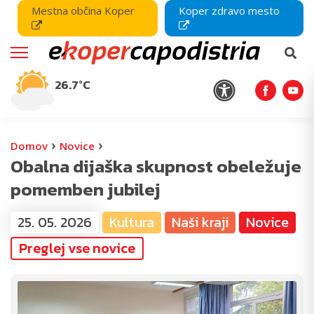
Mestna občina Koper
Koper zdravo mesto
26.7°C
›
›
Domov
Novice
Obalna dijaška skupnost obeležuje
pomemben jubilej
25. 05. 2026
Kultura
Naši kraji
Novice
Preglej vse novice