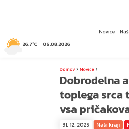
Novice
Naši
26.7°C
06.08.2026
›
›
Domov
Novice
Dobrodelna ak
toplega srca 
vsa pričakov
31. 12. 2025
Naši kraji