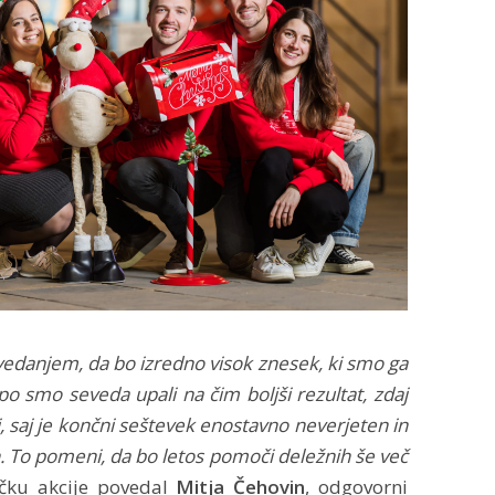
avedanjem, da bo izredno visok znesek, ki smo ga
ipo smo seveda upali na čim boljši rezultat, zdaj
i, saj je končni seštevek enostavno neverjeten in
h. To pomeni, da bo letos pomoči deležnih še več
čku akcije povedal
Mitja Čehovin
, odgovorni