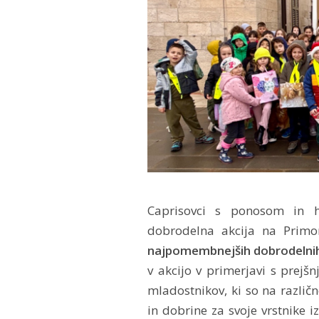
Caprisovci s ponosom in hv
dobrodelna akcija na Primo
najpomembnejših dobrodelnih a
v akcijo v primerjavi s prejšnj
mladostnikov, ki so na različn
in dobrine za svoje vrstnike i