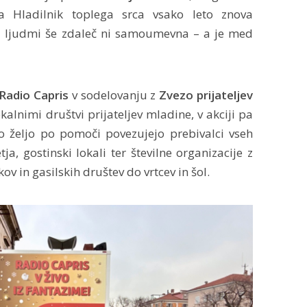
ja Hladilnik toplega srca vsako leto znova
d ljudmi še zdaleč ni samoumevna – a je med
 Radio Capris
v sodelovanju z
Zvezo prijateljev
kalnimi društvi prijateljev mladine, v akciji pa
no željo po pomoči povezujejo prebivalci vseh
ja, gostinski lokali ter številne organizacije z
ov in gasilskih društev do vrtcev in šol.