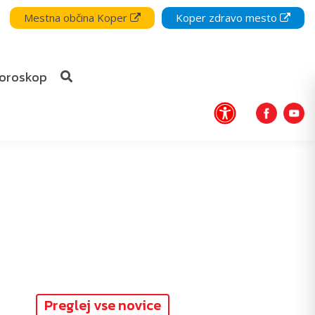
Mestna občina Koper
Koper zdravo mesto
oroskop
Preglej vse novice