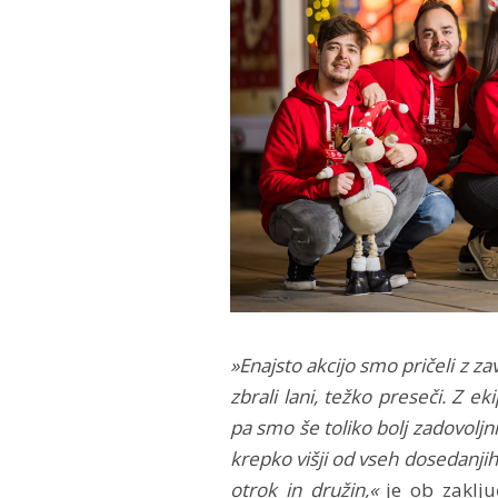
»Enajsto akcijo smo pričeli z z
zbrali lani, težko preseči. Z ek
pa smo še toliko bolj zadovoljn
krepko višji od vseh dosedanji
otrok in družin,«
je ob zaklju