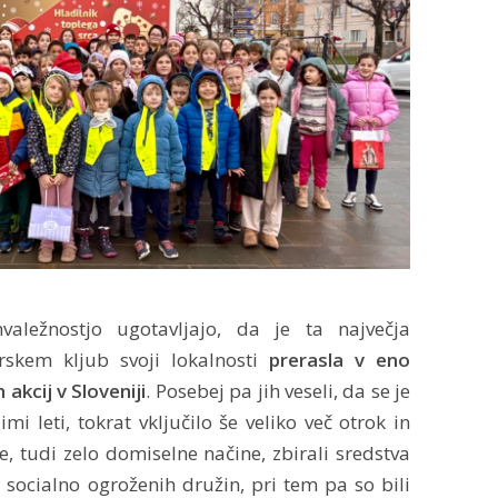
aležnostjo ugotavljajo, da je ta največja
rskem kljub svoji lokalnosti
prerasla v eno
kcij v Sloveniji
. Posebej pa jih veseli, da se je
imi leti, tokrat vključilo še veliko več otrok in
e, tudi zelo domiselne načine, zbirali sredstva
z socialno ogroženih družin, pri tem pa so bili