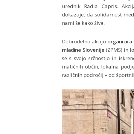
urednik Radia Capris. Akci
dokazuje, da solidarnost me
nami še kako živa.
Dobrodelno akcijo
organizira
mladine Slovenije
(ZPMS) in lo
se s svojo srčnostjo in iskre
matičnih občin, lokalna podjet
različnih področij – od športnik