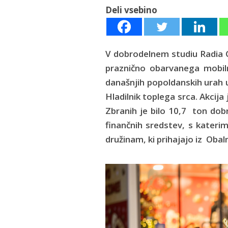
Deli vsebino
V dobrodelnem studiu Radia C
praznično obarvanega mobiln
današnjih popoldanskih urah u
Hladilnik toplega srca. Akcija
Zbranih je bilo 10,7 ton dobr
finančnih sredstev, s katerim
družinam, ki prihajajo iz Oba