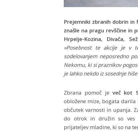
Prejemniki zbranih dobrin in f
znašle na pragu revščine in pr
Hrpelje-Kozina, Divača, Se
»Posebnost te akcije je v 
sodelovanjem neposredno poma
Nekomu, ki si praznikov pogosto
je lahko nekdo iz sosednje hiše 
Zbrana pomoč je
več kot 
obložene mize, bogata darila 
občutek varnosti in upanja. Z
do otrok in družin so ves m
prijateljev mladine, ki so na te