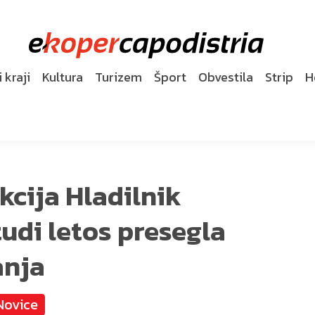
 kraji
Kultura
Turizem
Šport
Obvestila
Strip
H
cija Hladilnik
tudi letos presegla
anja
Novice