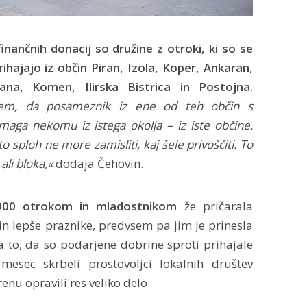
inančnih donacij so družine z otroki, ki so se
ihajajo iz občin Piran, Izola, Koper, Ankaran,
žana, Komen, Ilirska Bistrica in Postojna.
tem, da posameznik iz ene od teh občin s
ga nekomu iz istega okolja – iz iste občine.
 sploh ne more zamisliti, kaj šele privoščiti. To
ali bloka,«
dodaja Čehovin.
900 otrokom in mladostnikom
že pričarala
in lepše praznike, predvsem pa jim je prinesla
a to, da so podarjene dobrine sproti prihajale
esec skrbeli prostovoljci lokalnih društev
renu opravili res veliko delo.