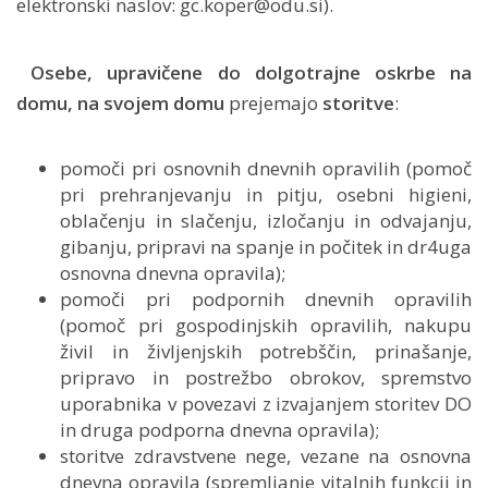
elektronski naslov: gc.koper@odu.si).
Osebe, upravičene do dolgotrajne oskrbe na
domu,
na
svojem domu
prejemajo
storitve
:
pomoči pri osnovnih dnevnih opravilih (pomoč
pri prehranjevanju in pitju, osebni higieni,
oblačenju in slačenju, izločanju in odvajanju,
gibanju, pripravi na spanje in počitek in dr4uga
osnovna dnevna opravila);
pomoči pri podpornih dnevnih opravilih
(pomoč pri gospodinjskih opravilih, nakupu
živil in življenjskih potrebščin, prinašanje,
pripravo in postrežbo obrokov, spremstvo
uporabnika v povezavi z izvajanjem storitev DO
in druga podporna dnevna opravila);
storitve zdravstvene nege, vezane na osnovna
dnevna opravila (spremljanje vitalnih funkcij in