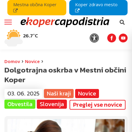
Mestna občina Koper
Koper zdravo mesto
26.7°C
›
›
Domov
Novice
Dolgotrajna oskrba v Mestni občini
Koper
03. 06. 2025
Naši kraji
Novice
Obvestila
Slovenija
Preglej vse novice