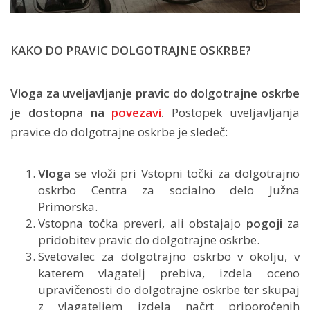
KAKO DO PRAVIC DOLGOTRAJNE OSKRBE?
Vloga za uveljavljanje pravic do dolgotrajne oskrbe
je dostopna na
povezavi
.
Postopek uveljavljanja
pravice do dolgotrajne oskrbe je sledeč:
Vloga
se vloži pri Vstopni točki za dolgotrajno
oskrbo Centra za socialno delo Južna
Primorska.
Vstopna točka preveri, ali obstajajo
pogoji
za
pridobitev pravic do dolgotrajne oskrbe.
Svetovalec za dolgotrajno oskrbo v okolju, v
katerem vlagatelj prebiva, izdela oceno
upravičenosti do dolgotrajne oskrbe ter skupaj
z vlagateljem izdela načrt priporočenih