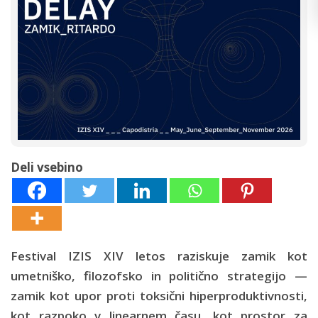
Deli vsebino
Festival IZIS XIV letos raziskuje zamik kot
umetniško, filozofsko in politično strategijo —
zamik kot upor proti toksični hiperproduktivnosti,
kot razpoko v linearnem času, kot prostor za