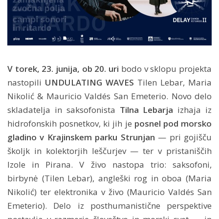
V torek, 23. junija, ob 20. uri
bodo v sklopu projekta
nastopili
UNDULATING WAVES
Tilen Lebar, Maria
Nikolić & Mauricio Valdés San Emeterio. Novo delo
skladatelja in saksofonista
Tilna Lebarja
izhaja iz
hidrofonskih posnetkov, ki jih je
posnel pod morsko
gladino v Krajinskem parku Strunjan
— pri gojišču
školjk in kolektorjih leščurjev — ter v pristaniščih
Izole in Pirana. V živo nastopa trio: saksofoni,
birbynė (Tilen Lebar), angleški rog in oboa (Maria
Nikolić) ter elektronika v živo (Mauricio Valdés San
Emeterio). Delo iz posthumanistične perspektive