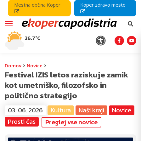
Mestna občina Koper
Koper zdravo mesto
26.7°C
›
›
Domov
Novice
Festival IZIS letos raziskuje zamik
kot umetniško, filozofsko in
politično strategijo
03. 06. 2026
Kultura
Naši kraji
Novice
Prosti čas
Preglej vse novice