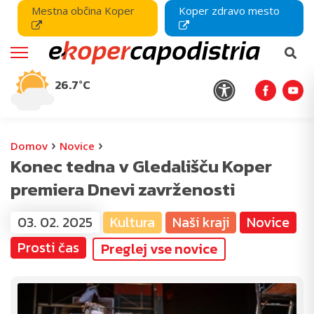
Mestna občina Koper
Koper zdravo mesto
26.7°C
›
›
Domov
Novice
Konec tedna v Gledališču Koper
premiera Dnevi zavrženosti
03. 02. 2025
Kultura
Naši kraji
Novice
Prosti čas
Preglej vse novice