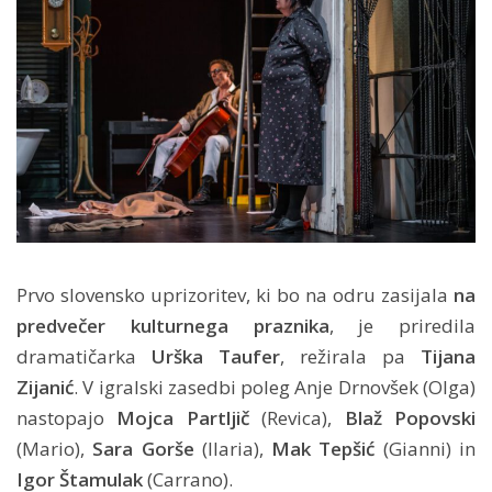
Prvo slovensko uprizoritev, ki bo na odru zasijala
na
predvečer kulturnega praznika
, je priredila
dramatičarka
Urška Taufer
, režirala pa
Tijana
Zijanić
. V igralski zasedbi poleg Anje Drnovšek (Olga)
nastopajo
Mojca Partljič
(Revica),
Blaž Popovski
(Mario),
Sara Gorše
(Ilaria),
Mak Tepšić
(Gianni) in
Igor Štamulak
(Carrano).