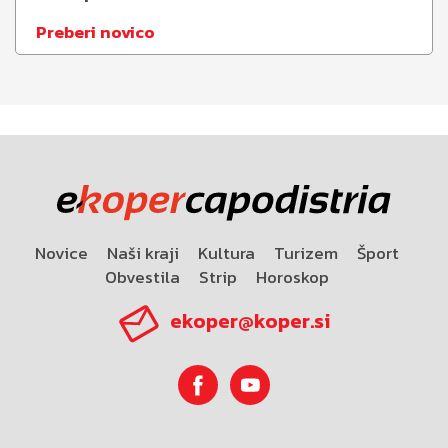
Preberi novico
Novice
Naši kraji
Kultura
Turizem
Šport
Obvestila
Strip
Horoskop
ekoper@koper.si