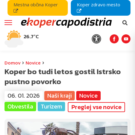
Mestna občina Koper
Koper zdravo mesto
26.7°C
›
›
Domov
Novice
Koper bo tudi letos gostil Istrsko
pustno povorko
06. 01. 2026
Naši kraji
Novice
Obvestila
Turizem
Preglej vse novice