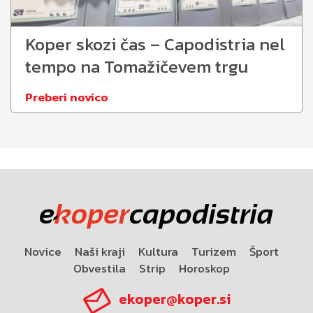
Koper skozi čas – Capodistria nel
tempo na Tomažičevem trgu
Preberi novico
Novice
Naši kraji
Kultura
Turizem
Šport
Obvestila
Strip
Horoskop
ekoper@koper.si