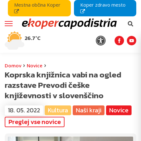
Mestna občina Koper
Koper zdravo mesto
26.7°C
›
›
Domov
Novice
Koprska knjižnica vabi na ogled
razstave Prevodi češke
književnosti v slovenščino
18. 05. 2022
Kultura
Naši kraji
Novice
Preglej vse novice