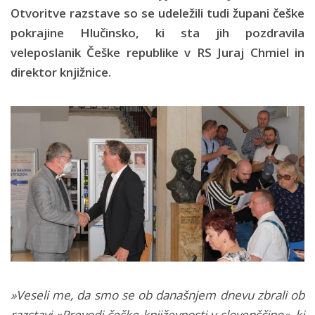
Otvoritve razstave so se udeležili tudi župani češke
pokrajine Hlučinsko, ki sta jih pozdravila
veleposlanik Češke republike v RS Juraj Chmiel in
direktor knjižnice.
»Veseli me, da smo se ob današnjem dnevu zbrali ob
razstavi »Prevodi češke književnosti v slovenščino«, ki