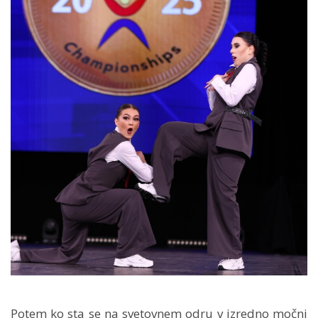
Potem ko sta se na svetovnem odru v izredno močni