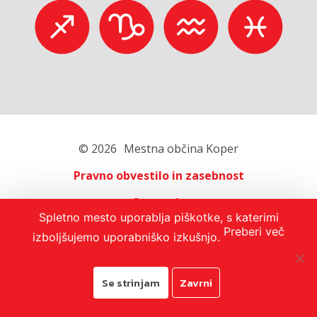
© 2026
Mestna občina Koper
Pravno obvestilo in zasebnost
O portalu
Spletno mesto uporablja piškotke, s katerimi
Oglaševanje
Preberi več
izboljšujemo uporabniško izkušnjo.
Izjava o dostopnosti
Se strinjam
Zavrni
Avtorji:
Emigma