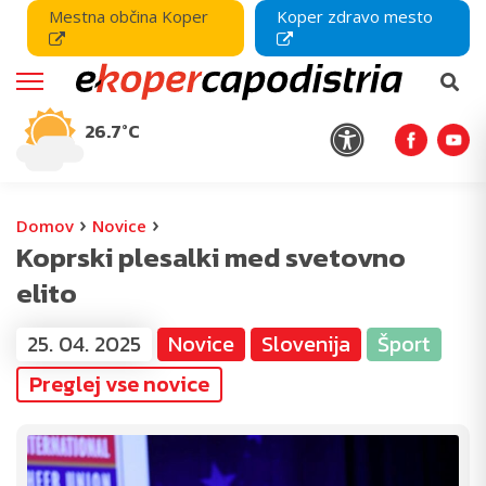
Mestna občina Koper
Koper zdravo mesto
26.7°C
›
›
Domov
Novice
Koprski plesalki med svetovno
elito
25. 04. 2025
Novice
Slovenija
Šport
Preglej vse novice