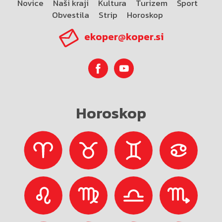
Novice
Naši kraji
Kultura
Turizem
Šport
Obvestila
Strip
Horoskop
ekoper@koper.si
Horoskop