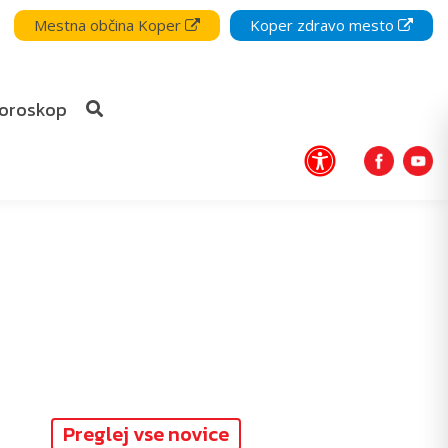
Mestna občina Koper
Koper zdravo mesto
oroskop
Preglej vse novice