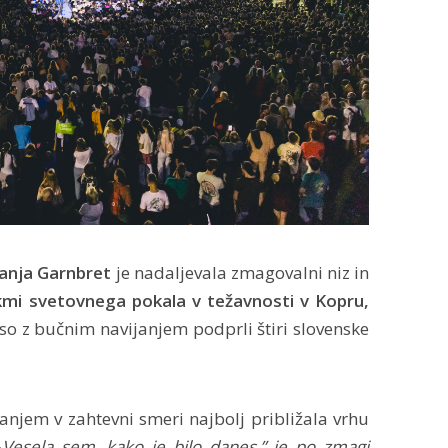
anja Garnbret
je nadaljevala zmagovalni niz in
mi svetovnega pokala v težavnosti v Kopru,
i so z bučnim navijanjem podprli štiri slovenske
anjem v zahtevni smeri najbolj približala vrhu
»
Vesela sem, kako je bilo danes,” je po zmagi