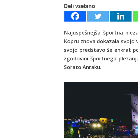
Deli vsebino
Najuspešnejša športna pleza
Kopru znova dokazala svojo v
svojo predstavo še enkrat pot
zgodovini športnega plezanja
Sorato Anraku.