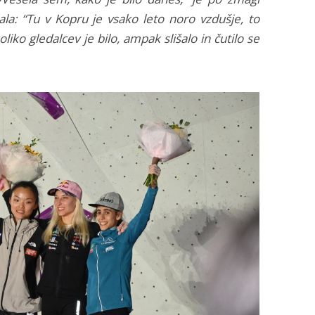
ala: “Tu v Kopru je vsako leto noro vzdušje, to
iko gledalcev je bilo, ampak slišalo in čutilo se