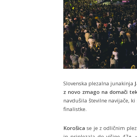
Slovenska plezalna junakinja
J
z novo zmago na domači tek
navdušila številne navijače, k
finalistke.
Korošica
se je z odličnim plez
in priplezala do višine 47+. 