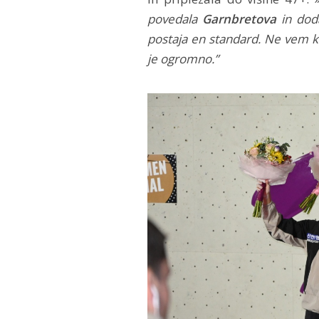
povedala
Garnbretova
in dod
postaja en standard. Ne vem kol
je ogromno.”