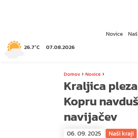
Novice
Naši
26.7°C
07.08.2026
›
›
Domov
Novice
Kraljica plez
Kopru navduš
navijačev
06. 09. 2025
Naši kraji