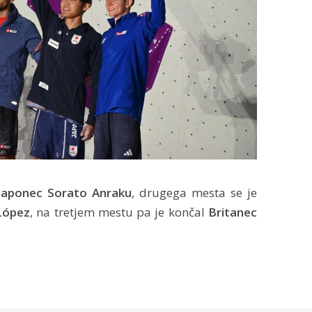
Japonec
Sorato Anraku
, drugega mesta se je
López
, na tretjem mestu pa je končal
Britanec