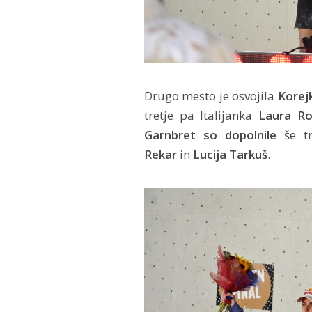
Drugo mesto je osvojila
Korej
tretje pa Italijanka
Laura R
Garnbret so dopolnile
še tr
Rekar
in
Lucija Tarkuš
.