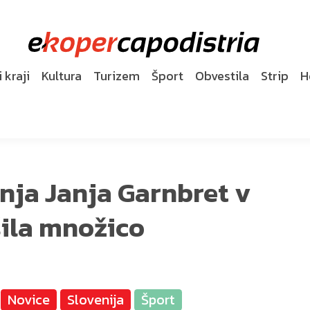
 kraji
Kultura
Turizem
Šport
Obvestila
Strip
H
anja Janja Garnbret v
ila množico
Novice
Slovenija
Šport