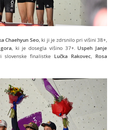
ka Chaehyun Seo
, ki ji je zdrsnilo pri višini 38+,
ogora
, ki je dosegla višino 37+.
Uspeh Janje
i slovenske finalistke
Lučka Rakovec
,
Rosa