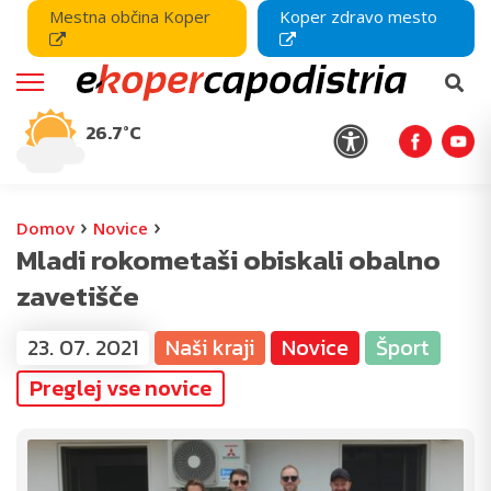
Mestna občina Koper
Koper zdravo mesto
26.7°C
›
›
Domov
Novice
Mladi rokometaši obiskali obalno
zavetišče
23. 07. 2021
Naši kraji
Novice
Šport
Preglej vse novice