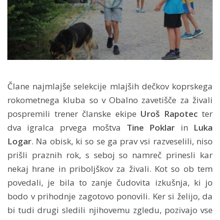
Člane najmlajše selekcije mlajših dečkov koprskega
rokometnega kluba so v Obalno zavetišče za živali
pospremili trener članske ekipe
Uroš Rapotec
ter
dva igralca prvega moštva
Tine Poklar
in
Luka
Logar
. Na obisk, ki so se ga prav vsi razveselili, niso
prišli praznih rok, s seboj so namreč prinesli kar
nekaj hrane in priboljškov za živali. Kot so ob tem
povedali, je bila to zanje čudovita izkušnja, ki jo
bodo v prihodnje zagotovo ponovili. Ker si želijo, da
bi tudi drugi sledili njihovemu zgledu, pozivajo vse