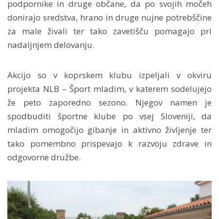
podpornike in druge občane, da po svojih močeh
donirajo sredstva, hrano in druge nujne potrebščine
za male živali ter tako zavetišču pomagajo pri
nadaljnjem delovanju.
Akcijo so v koprskem klubu izpeljali v okviru
projekta NLB – Šport mladim, v katerem sodelujejo
že peto zaporedno sezono. Njegov namen je
spodbuditi športne klube po vsej Sloveniji, da
mladim omogočijo gibanje in aktivno življenje ter
tako pomembno prispevajo k razvoju zdrave in
odgovorne družbe.