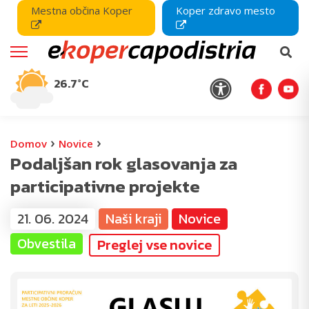
Mestna občina Koper
Koper zdravo mesto
26.7°C
›
›
Domov
Novice
Podaljšan rok glasovanja za
participativne projekte
21. 06. 2024
Naši kraji
Novice
Obvestila
Preglej vse novice