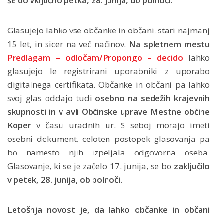
še do vključno petka, 28. junija, do polnoči.
Glasujejo lahko vse občanke in občani, stari najmanj
15 let, in sicer na več načinov.
Na spletnem mestu
Predlagam – odločam/Propongo – decido
lahko
glasujejo le registrirani uporabniki z uporabo
digitalnega certifikata. Občanke in občani pa lahko
svoj glas oddajo tudi
osebno na sedežih krajevnih
skupnosti in v avli Občinske uprave Mestne občine
Koper
v času uradnih ur. S seboj morajo imeti
osebni dokument, celoten postopek glasovanja pa
bo namesto njih izpeljala odgovorna oseba.
Glasovanje, ki se je začelo 17. junija, se bo
zaključilo
v petek, 28. junija, ob polnoči
.
Letošnja novost je, da lahko občanke in občani