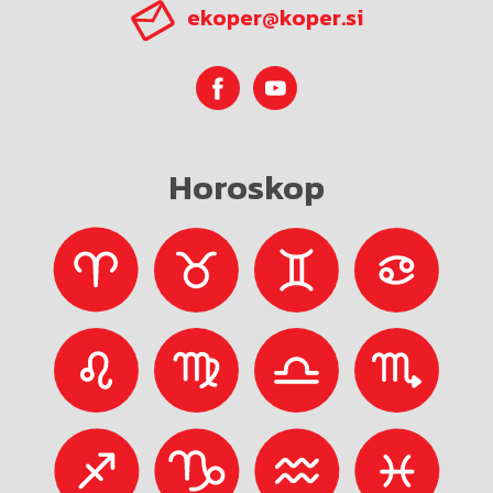
ekoper@koper.si
Horoskop