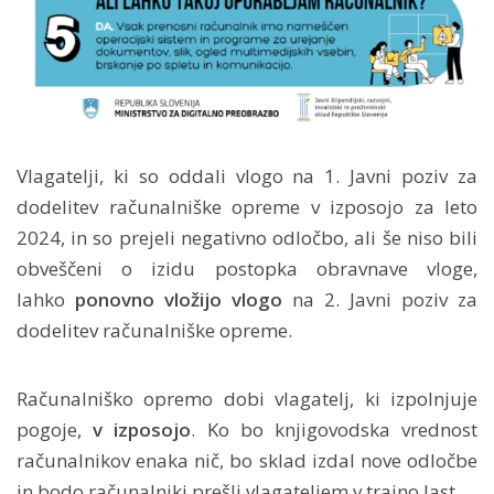
Vlagatelji, ki so oddali vlogo na 1. Javni poziv za
dodelitev računalniške opreme v izposojo za leto
2024, in so prejeli negativno odločbo, ali še niso bili
obveščeni o izidu postopka obravnave vloge,
lahko
ponovno vložijo vlogo
na 2. Javni poziv za
dodelitev računalniške opreme.
Računalniško opremo dobi vlagatelj, ki izpolnjuje
pogoje,
v izposojo
. Ko bo knjigovodska vrednost
računalnikov enaka nič, bo sklad izdal nove odločbe
in bodo računalniki prešli vlagateljem v trajno last.