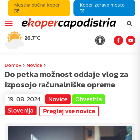
Mestna občina Koper
Koper zdravo mesto
26.7°C
›
›
Domov
Novice
Do petka možnost oddaje vlog za
izposojo računalniške opreme
19. 08. 2024
Novice
Obvestila
Slovenija
Preglej vse novice