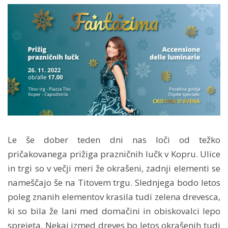
Le še dober teden dni nas loči od težko
pričakovanega prižiga prazničnih lučk v Kopru. Ulice
in trgi so v večji meri že okrašeni, zadnji elementi se
nameščajo še na Titovem trgu. Slednjega bodo letos
poleg znanih elementov krasila tudi zelena drevesca,
ki so bila že lani med domačini in obiskovalci lepo
sprejeta. Nekaj izmed dreves bo letos okrašenih tudi