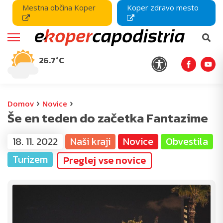
Mestna občina Koper
Koper zdravo mesto
26.7°C
›
›
Domov
Novice
Še en teden do začetka Fantazime
18. 11. 2022
Naši kraji
Novice
Obvestila
Turizem
Preglej vse novice