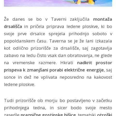
Že danes se bo v Taverni zaključila
montaža
drsališča
in pričela priprava ledene ploskve, ki bo
svoje prve drsalce sprejela prihodnjo soboto v
popoldanskem času. Taverna se je že lani izkazala
kot odlično prizorišče za drsališče, saj zagotavlja
zabavo na ledu čisto vsak dan obratovanja, ne glede
na vremenske razmere. Hkrati
nadkrit prostor
prispeva k zmanjšani porabi električne energije
, saj
sonce in dež ne vplivata neposredno na kakovost
ledene ploskve.
Tudi prizorišče ob morju bo postavljeno v začetku
prihodnjega tedna, in sicer bodo svoje mesto
zasedle
praznične gostinske hišice
, tematski
otroški