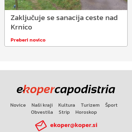
Zaključuje se sanacija ceste nad
Krnico
Preberi novico
Novice
Naši kraji
Kultura
Turizem
Šport
Obvestila
Strip
Horoskop
ekoper@koper.si