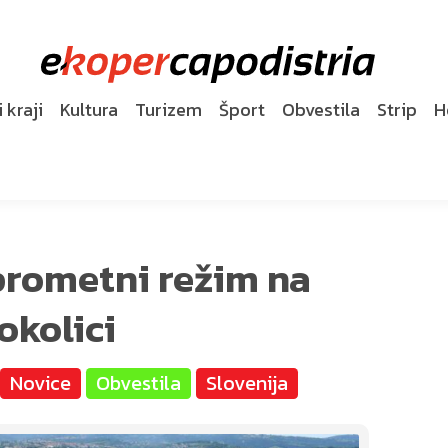
 kraji
Kultura
Turizem
Šport
Obvestila
Strip
H
rometni režim na
okolici
Novice
Obvestila
Slovenija