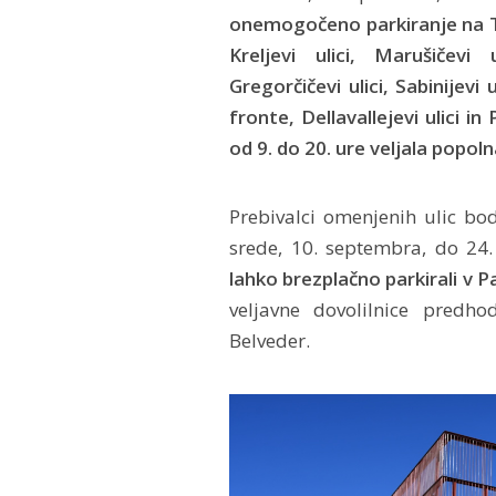
onemogočeno parkiranje na Tr
Kreljevi ulici, Marušičevi
Gregorčičevi ulici, Sabinijevi
fronte, Dellavallejevi ulici in 
od 9. do 20. ure veljala pop
Prebivalci omenjenih ulic bo
srede, 10. septembra, do 24
lahko brezplačno parkirali v Pa
veljavne dovolilnice predhod
Belveder.