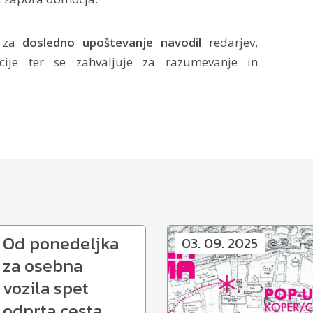
i za
dosledno upoštevanje navodil
redarjev,
cije ter se zahvaljuje za razumevanje in
Od ponedeljka
03. 09. 2025
za osebna
vozila spet
odprta cesta