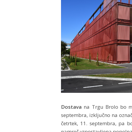
Dostava
na Trgu Brolo bo mo
septembra, izključno na označe
četrtek, 11. septembra, pa b
namreč vzpostavljena popoln