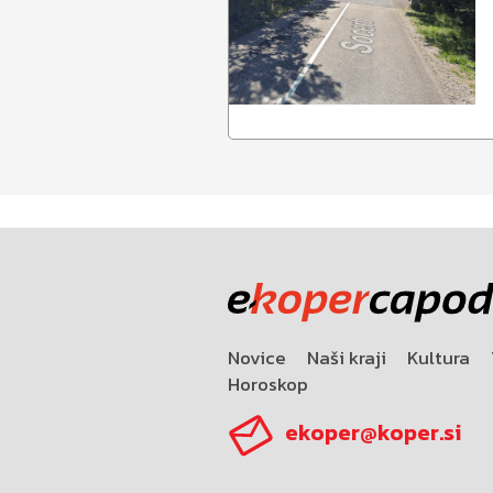
Novice
Naši kraji
Kultura
Horoskop
ekoper@koper.si