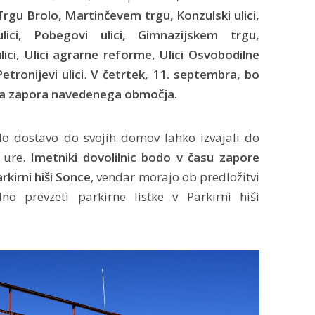
gu Brolo, Martinčevem trgu, Konzulski ulici,
 ulici, Pobegovi ulici, Gimnazijskem trgu,
 ulici, Ulici agrarne reforme, Ulici Osvobodilne
Petronijevi ulici
.
V četrtek, 11. septembra, bo
olna zapora navedenega območja.
do dostavo do svojih domov lahko izvajali do
. ure.
Imetniki dovolilnic bodo v času zapore
rkirni hiši Sonce
, vendar morajo ob predložitvi
no prevzeti parkirne listke v Parkirni hiši