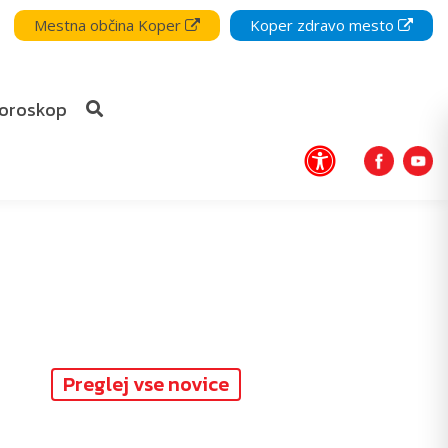
Mestna občina Koper
Koper zdravo mesto
oroskop
Preglej vse novice