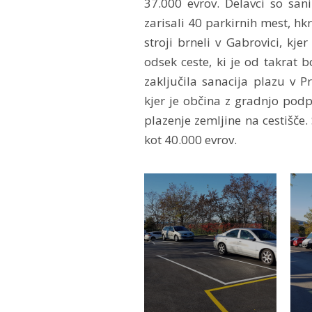
37.000 evrov. Delavci so san
zarisali 40 parkirnih mest, hkr
stroji brneli v Gabrovici, kje
odsek ceste, ki je od takrat b
zaključila sanacija plazu v 
kjer je občina z gradnjo podp
plazenje zemljine na cestišče.
kot 40.000 evrov.