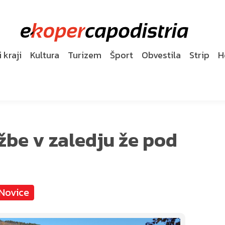
 kraji
Kultura
Turizem
Šport
Obvestila
Strip
H
žbe v zaledju že pod
Novice