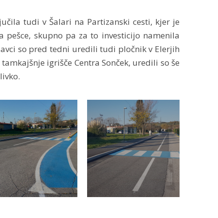
čila tudi v Šalari na Partizanski cesti, kjer je
za pešce, skupno pa za to investicijo namenila
avci so pred tedni uredili tudi pločnik v Elerjih
 tamkajšnje igrišče Centra Sonček, uredili so še
livko.