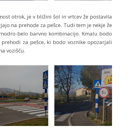
st otrok, je v bližini šol in vrtcev že postavila
jajo na prehode za pešce. Tudi tem je nekje že
o modro-belo barvno kombinacijo. Kmalu bodo
prehodi za pešce, ki bodo voznike opozarjali
na vozišču.