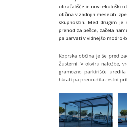
obračališče in novi ekološki o
občina v zadnjih mesecih izpel
skupnostih. Med drugim je na
prehod za pešce, začela name
pa barvati v vidnejšo modro-b
Koprska občina je še pred za
Žusterni. V okviru naložbe, v
gramozno parkirišče uredila 
hkrati pa preuredila cestni pri