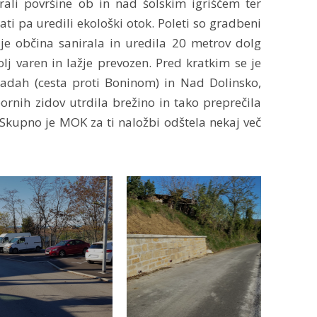
irali površine ob in nad šolskim igriščem ter
ati pa uredili ekološki otok. Poleti so gradbeni
r je občina sanirala in uredila 20 metrov dolg
olj varen in lažje prevozen. Pred kratkim se je
Pradah (cesta proti Boninom) in Nad Dolinsko,
ornih zidov utrdila brežino in tako preprečila
 Skupno je MOK za ti naložbi odštela nekaj več