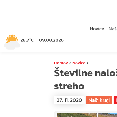
Novice
Naši
26.7°C
09.08.2026
›
›
Domov
Novice
Številne nalo
streho
27. 11. 2020
Naši kraji