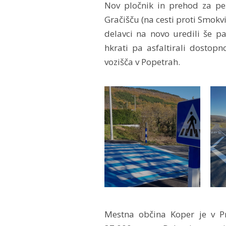
Nov pločnik in prehod za peš
Gračišču (na cesti proti Smokvic
delavci na novo uredili še par
hkrati pa asfaltirali dostop
vozišča v Popetrah.
Mestna občina Koper je v Pr