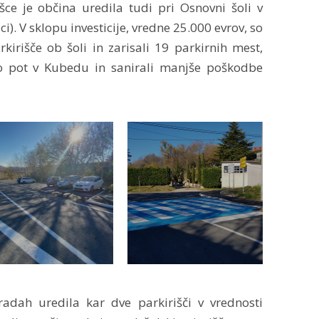
ce je občina uredila tudi pri Osnovni šoli v
i). V sklopu investicije, vredne 25.000 evrov, so
kirišče ob šoli in zarisali 19 parkirnih mest,
no pot v Kubedu in sanirali manjše poškodbe
adah uredila kar dve parkirišči v vrednosti