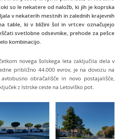
toki so le nekatere od naložb, ki jih je koprska
jala v nekaterih mestnih in zalednih krajevnih
 table, ki v bližini šol in vrtcev označujejo
ščati svetlobne odsevnike, prehode za pešce
elo kombinacijo.
četkom novega šolskega leta zaključila dela v
redne približno 44.000 evrov, je na dovozu na
avtobusno obračališče in novo postajališče,
ključek z Istrske ceste na Letoviško pot.