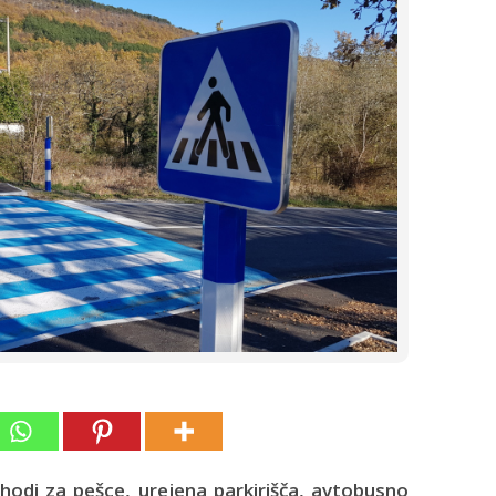
ehodi za pešce, urejena parkirišča, avtobusno