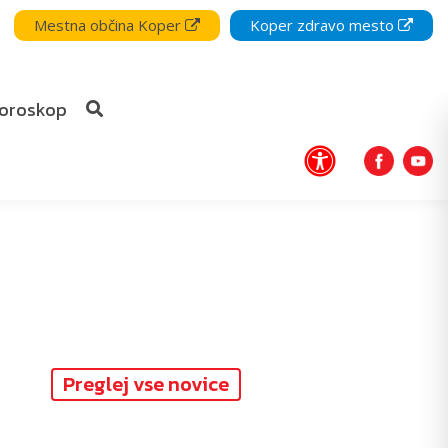
Mestna občina Koper
Koper zdravo mesto
oroskop
Preglej vse novice