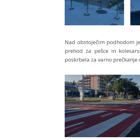
Nad obstoječim podhodom je z
prehod za pešce in kolesars
poskrbela za varno prečkanje c