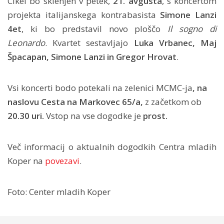
Cikel bo sklenjen v petek,
21. avgusta
, s koncertom
projekta italijanskega kontrabasista
Simone Lanzi
4et
, ki bo predstavil novo ploščo
Il sogno di
Leonardo
. Kvartet sestavljajo
Luka Vrbanec, Maj
Špacapan, Simone Lanzi in Gregor Hrovat
.
Vsi koncerti bodo potekali na zelenici MCMC-ja
, na
naslovu Cesta na Markovec 65/a,
z začetkom ob
20.30 uri.
Vstop na vse dogodke je
prost.
Več informacij o aktualnih dogodkih Centra mladih
Koper na
povezavi
.
Foto: Center mladih Koper