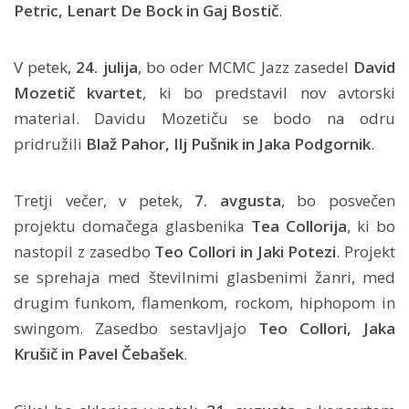
Petric, Lenart De Bock in Gaj Bostič
.
V petek,
24. julija
, bo oder MCMC Jazz zasedel
David
Mozetič kvartet
, ki bo predstavil nov avtorski
material. Davidu Mozetiču se bodo na odru
pridružili
Blaž Pahor, Ilj Pušnik in Jaka Podgornik
.
Tretji večer, v petek,
7. avgusta
, bo posvečen
projektu domačega glasbenika
Tea Collorija
, ki bo
nastopil z zasedbo
Teo Collori in Jaki Potezi
. Projekt
se sprehaja med številnimi glasbenimi žanri, med
drugim funkom, flamenkom, rockom, hiphopom in
swingom. Zasedbo sestavljajo
Teo Collori, Jaka
Krušič in Pavel Čebašek
.