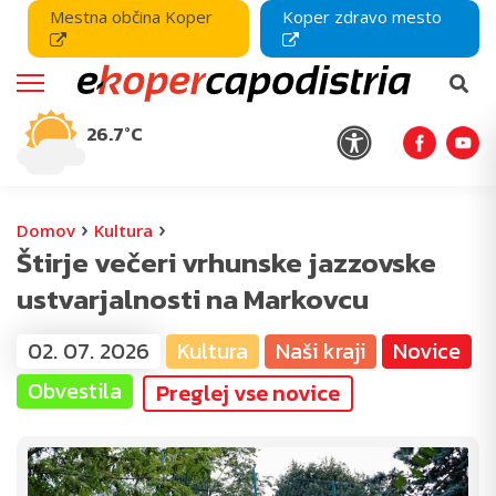
Mestna občina Koper
Koper zdravo mesto
26.7°C
›
›
Domov
Kultura
Štirje večeri vrhunske jazzovske
ustvarjalnosti na Markovcu
02. 07. 2026
Kultura
Naši kraji
Novice
Obvestila
Preglej vse novice