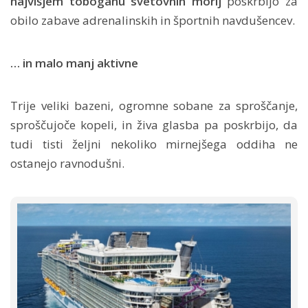
najvišjem toboganu svetovnih morij
poskrbijo za
obilo zabave adrenalinskih in športnih navdušencev.
… in malo manj aktivne
Trije veliki bazeni, ogromne sobane za sproščanje,
sproščujoče kopeli, in živa glasba pa poskrbijo, da
tudi tisti željni nekoliko mirnejšega oddiha ne
ostanejo ravnodušni.