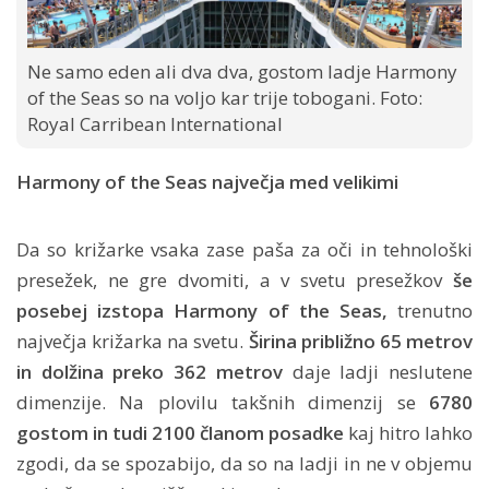
Ne samo eden ali dva dva, gostom ladje Harmony
of the Seas so na voljo kar trije tobogani. Foto:
Royal Carribean International
Harmony of the Seas največja med velikimi
Da so križarke vsaka zase paša za oči in tehnološki
presežek, ne gre dvomiti, a v svetu presežkov
še
posebej izstopa Harmony of the Seas,
trenutno
največja križarka na svetu.
Širina približno 65 metrov
in dolžina preko 362 metrov
daje ladji neslutene
dimenzije. Na plovilu takšnih dimenzij se
6780
gostom in tudi 2100 članom posadke
kaj hitro lahko
zgodi, da se spozabijo, da so na ladji in ne v objemu