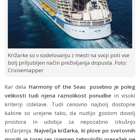
Križarke so v sodelovanju z mesti na svoji poti vse
bolj priljubljen način preživljanja dopusta. Foto:
Cruisemapper
Kar dela
Harmony of the Seas posebno je poleg
velikosti tudi njena raznolikost ponudbe
in visoki
kriteriji izdelave. Tudi cenovno najbolj dostopne
kabine so urejene tako, da nudijo gostom dovolj
prostora in udobja za nepozabno izkušnjo
križarjenja.
Največja križarka, ki plove po svetovnih
morjih je torej res izjemen tehnološki presežek ne