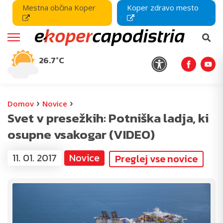
Mestna občina Koper
Koper zdravo mesto
26.7°C
›
›
Domov
Novice
Svet v presežkih: Potniška ladja, ki
osupne vsakogar (VIDEO)
11. 01. 2017
Novice
Preglej vse novice