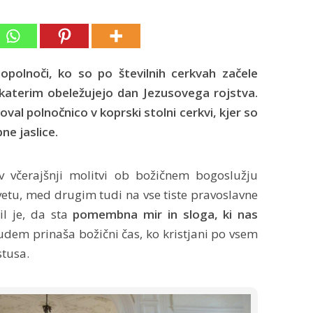
opolnoči, ko so po številnih cerkvah začele
s katerim obeležujejo dan Jezusovega rojstva.
roval polnočnico v koprski stolni cerkvi, kjer so
ne jaslice.
v včerajšnji molitvi ob božičnem bogoslužju
etu, med drugim tudi na vse tiste pravoslavne
il je, da sta
pomembna mir in sloga, ki nas
judem prinaša božični čas, ko kristjani po vsem
stusa.