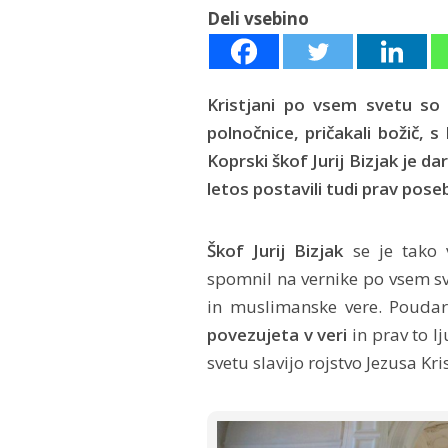
Deli vsebino
Kristjani po vsem svetu so 
polnočnice, pričakali božič, 
Koprski škof Jurij Bizjak je da
letos postavili tudi prav poseb
Škof Jurij Bizjak
se je tako 
spomnil na vernike po vsem sv
in muslimanske vere. Poudar
povezujeta v veri
in prav to l
svetu slavijo rojstvo Jezusa Kri