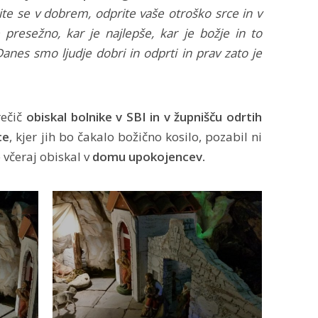
ite se v dobrem, odprite vaše otroško srce in v
 presežno, kar je najlepše, kar je božje in to
nes smo ljudje dobri in odprti in prav zato je
ečič
obiskal bolnike v SBI in v župnišču odrtih
ce
, kjer jih bo čakalo božično kosilo, pozabil ni
e včeraj obiskal v
domu upokojencev.