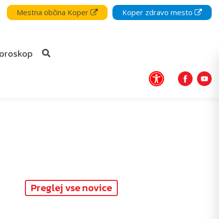
Mestna občina Koper
Koper zdravo mesto
oroskop
Preglej vse novice