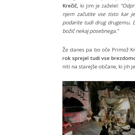
Krečič,
ki jim je zaželel:
“Odpr
njem začutite vse tisto kar je
podarite tudi drug drugemu. Da
božič nekaj posebnega.”
Že danes pa bo oče Primož Kr
rok sprejel tudi vse brezdom
niti na starejše občane, ki jih j