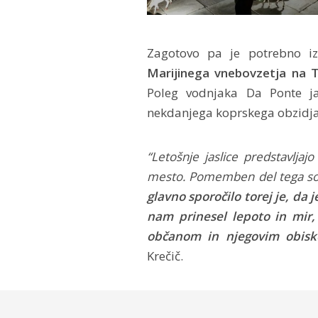
Zagotovo pa je potrebno izp
Marijinega vnebovzetja na 
Poleg vodnjaka Da Ponte ja
nekdanjega koprskega obzidja
“Letošnje jaslice predstavljaj
mesto. Pomemben del tega so 
glavno sporočilo torej je, da j
nam prinesel lepoto in mir
občanom in njegovim obisk
Krečič.