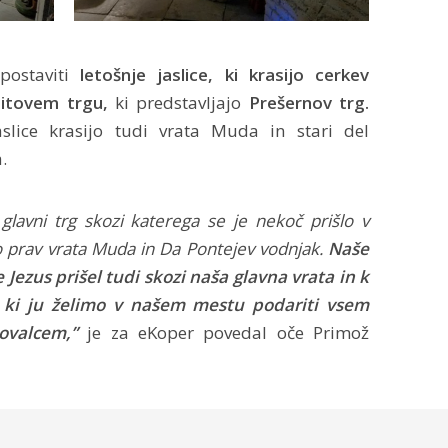
ostaviti
letošnje jaslice,
ki krasijo cerkev
Titovem trgu,
ki predstavljajo
Prešernov trg.
slice krasijo tudi vrata Muda in stari del
.
o glavni trg skozi katerega se je nekoč prišlo v
prav vrata Muda in Da Pontejev vodnjak.
Naše
e Jezus prišel tudi skozi naša glavna vrata in k
, ki ju želimo v našem mestu podariti vsem
ovalcem,”
je za eKoper povedal oče Primož