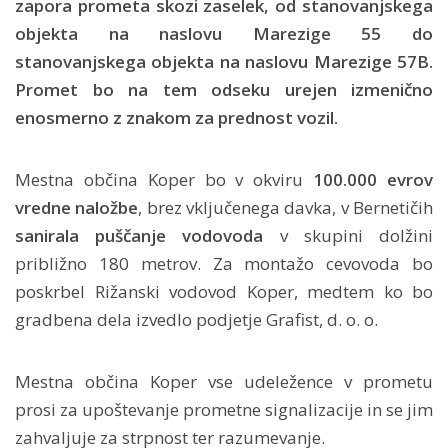
zapora prometa skozi zaselek, od stanovanjskega
objekta na naslovu Marezige 55 do
stanovanjskega objekta na naslovu Marezige 57B.
Promet bo na tem odseku urejen izmenično
enosmerno z znakom za prednost vozil.
Mestna občina Koper bo v okviru
100.000 evrov
vredne naložbe
, brez vključenega davka, v Bernetičih
sanirala puščanje vodovoda
v skupini dolžini
približno 180 metrov. Za montažo cevovoda bo
poskrbel Rižanski vodovod Koper, medtem ko bo
gradbena dela izvedlo podjetje Grafist, d. o. o.
Mestna občina Koper vse udeležence v prometu
prosi za upoštevanje prometne signalizacije in se jim
zahvaljuje za strpnost ter razumevanje.