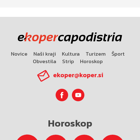
Novice
Naši kraji
Kultura
Turizem
Šport
Obvestila
Strip
Horoskop
ekoper@koper.si
Horoskop