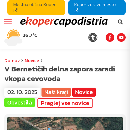
Mestna občina Koper
Koper zdravo mesto
26.7°C
›
›
Domov
Novice
V Bernetičih delna zapora zaradi
vkopa cevovoda
02. 10. 2025
Naši kraji
Novice
Obvestila
Preglej vse novice