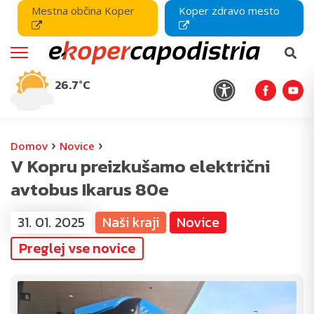
Mestna občina Koper
Koper zdravo mesto
26.7°C
›
›
Domov
Novice
V Kopru preizkušamo električni
avtobus Ikarus 80e
31. 01. 2025
Naši kraji
Novice
Preglej vse novice