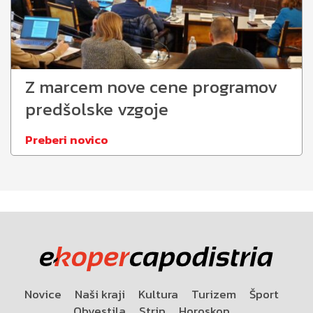
Z marcem nove cene programov
predšolske vzgoje
Preberi novico
Novice
Naši kraji
Kultura
Turizem
Šport
Obvestila
Strip
Horoskop