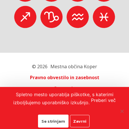
© 2026
Mestna občina Koper
Pravno obvestilo in zasebnost
O portalu
Spletno mesto uporablja piškotke, s katerimi
Oglaševanje
Preberi več
izboljšujemo uporabniško izkušnjo.
Izjava o dostopnosti
Se strinjam
Zavrni
Avtorji:
Emigma