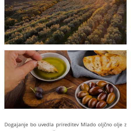
Dogajanje bo uvedla prireditev Mlado oljčno olje z