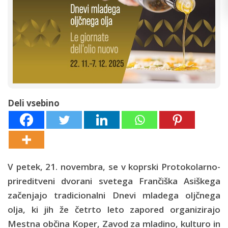
Deli vsebino
V petek, 21. novembra, se v koprski Protokolarno-
prireditveni dvorani svetega Frančiška Asiškega
začenjajo tradicionalni Dnevi mladega oljčnega
olja, ki jih že četrto leto zapored organizirajo
Mestna občina Koper, Zavod za mladino, kulturo in