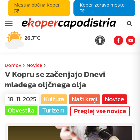
Mestna občina Koper
Koper zdravo mesto
26.7°C
›
›
Domov
Novice
V Kopru se začenjajo Dnevi
mladega oljčnega olja
18. 11. 2025
Kultura
Naši kraji
Novice
Obvestila
Turizem
Preglej vse novice