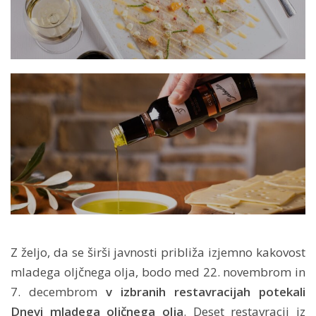
Z željo, da se širši javnosti približa izjemno kakovost
mladega oljčnega olja, bodo med 22. novembrom in
7. decembrom
v izbranih restavracijah potekali
Dnevi mladega oljčnega olja
. Deset restavracij iz