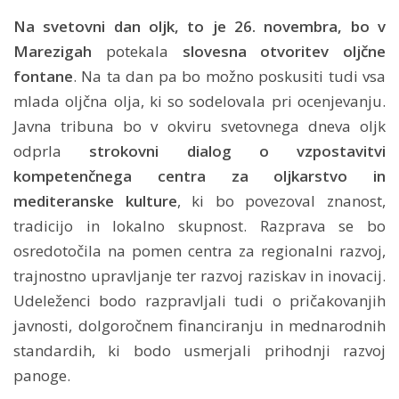
Na svetovni dan oljk, to je 26. novembra, bo v
Marezigah
potekala
slovesna otvoritev oljčne
fontane
. Na ta dan pa bo možno poskusiti tudi vsa
mlada oljčna olja, ki so sodelovala pri ocenjevanju.
Javna tribuna bo v okviru svetovnega dneva oljk
odprla
strokovni dialog o vzpostavitvi
kompetenčnega centra za oljkarstvo in
mediteranske kulture
, ki bo povezoval znanost,
tradicijo in lokalno skupnost. Razprava se bo
osredotočila na pomen centra za regionalni razvoj,
trajnostno upravljanje ter razvoj raziskav in inovacij.
Udeleženci bodo razpravljali tudi o pričakovanjih
javnosti, dolgoročnem financiranju in mednarodnih
standardih, ki bodo usmerjali prihodnji razvoj
panoge.