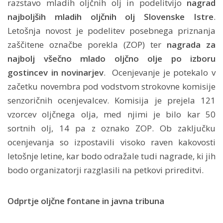
razstavo mladih oljčnih olj in podelitvijo
nagrad
najboljših mladih oljčnih olj Slovenske Istre
.
Letošnja novost je podelitev posebnega priznanja
zaščitene označbe porekla (ZOP) ter
nagrada za
najbolj všečno mlado oljčno olje po izboru
gostincev in novinarjev
. Ocenjevanje je potekalo v
začetku novembra pod vodstvom strokovne komisije
senzoričnih ocenjevalcev. Komisija je prejela 121
vzorcev oljčnega olja, med njimi je bilo kar 50
sortnih olj, 14 pa z oznako ZOP. Ob zaključku
ocenjevanja so izpostavili visoko raven kakovosti
letošnje letine, kar bodo odražale tudi nagrade, ki jih
bodo organizatorji razglasili na petkovi prireditvi.
Odprtje oljčne fontane in javna tribuna