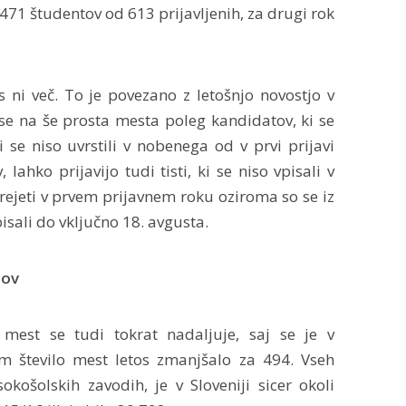
 471 študentov od 613 prijavljenih, za drugi rok
s ni več. To je povezano z letošnjo novostjo v
se na še prosta mesta poleg kandidatov, ki se
i se niso uvrstili v nobenega od v prvi prijavi
lahko prijavijo tudi tisti, ki se niso vpisali v
rejeti v prvem prijavnem roku oziroma so se iz
sali do vključno 18. avgusta.
mov
mest se tudi tokrat nadaljuje, saj se je v
m število mest letos zmanjšalo za 494. Vseh
okošolskih zavodih, je v Sloveniji sicer okoli