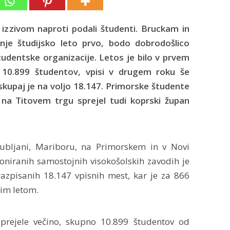
izzivom naproti podali študenti. Bruckam in
nje študijsko leto prvo, bodo dobrodošlico
tudentske organizacije. Letos je bilo v prvem
h 10.899 študentov, vpisi v drugem roku še
skupaj je na voljo 18.147. Primorske študente
 na Titovem trgu sprejel tudi koprski župan
jubljani, Mariboru, na Primorskem in v Novi
ioniranih samostojnih visokošolskih zavodih je
razpisanih 18.147 vpisnih mest, kar je za 866
kim letom.
prejele večino, skupno 10.899 študentov od