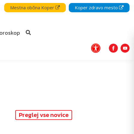
Mestna občina Koper
Koper zdravo mesto
oroskop
Preglej vse novice