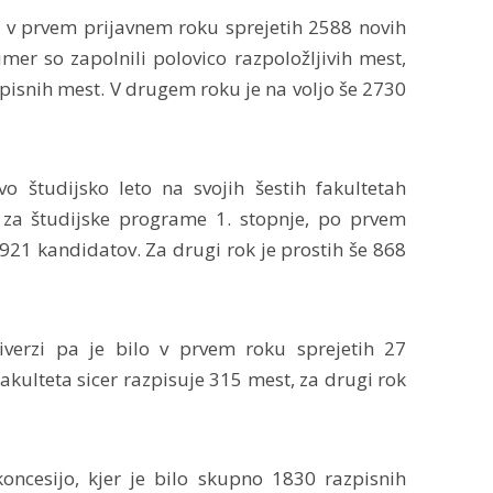
o v prvem prijavnem roku sprejetih 2588 novih
mer so zapolnili polovico razpoložljivih mest,
 vpisnih mest. V drugem roku je na voljo še 2730
o študijsko leto na svojih šestih fakultetah
za študijske programe 1. stopnje, po prvem
921 kandidatov. Za drugi rok je prostih še 868
iverzi pa je bilo v prvem roku sprejetih 27
Fakulteta sicer razpisuje 315 mest, za drugi rok
koncesijo, kjer je bilo skupno 1830 razpisnih