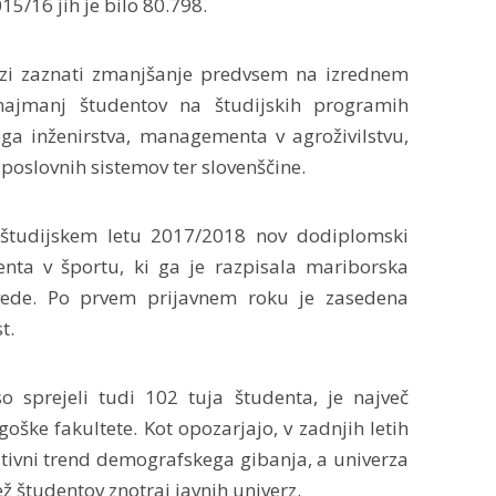
15/16 jih je bilo 80.798.
rzi zaznati zmanjšanje predvsem na izrednem
ajmanj študentov na študijskih programih
ega inženirstva, managementa v agroživilstvu,
 poslovnih sistemov ter slovenščine.
študijskem letu 2017/2018 nov dodiplomski
ta v športu, ki ga je razpisala mariborska
 vede. Po prvem prijavnem roku je zasedena
t.
so sprejeli tudi 102 tuja študenta, je največ
ke fakultete. Kot opozarjajo, v zadnjih letih
ativni trend demografskega gibanja, a univerza
ž študentov znotraj javnih univerz.