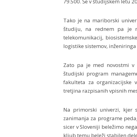
79.500. Še v študijskem letu 20
Tako je na mariborski unive
študiju, na rednem pa je n
telekomunikacij, biosistemsk
logistike sistemov, inženiringa
Zato pa je med novostmi v 
študijski program managemen
fakulteta za organizacijske
tretjina razpisanih vpisnih mes
Na primorski univerzi, kjer 
zanimanja za programe pedagoš
sicer v Sloveniji beležimo neg
kljub temu beleži stabilen dele