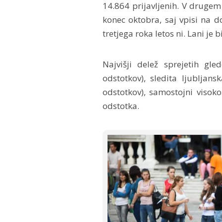
14.864 prijavljenih. V drugem 
konec oktobra, saj vpisi na d
tretjega roka letos ni. Lani je
Najvišji delež sprejetih gl
odstotkov), sledita ljubljan
odstotkov), samostojni visoko
odstotka.