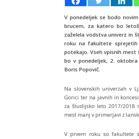
V ponedeljek se bodo novim 
brucem, za katero bo letoš
zaželela vodstva univerz in š
roku na fakultete sprejeti
potekajo. Vseh vpisnih mest 
bo v ponedeljek, 2. oktobra
Boris Popovič.
Na slovenskih univerzah v L
Gorici ter na javnih in konces
za študijsko leto 2017/2018 
mest manj v primerjavi z lans
V prvem roku so fakultete s