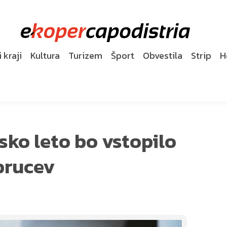
 kraji
Kultura
Turizem
Šport
Obvestila
Strip
H
sko leto bo vstopilo
brucev