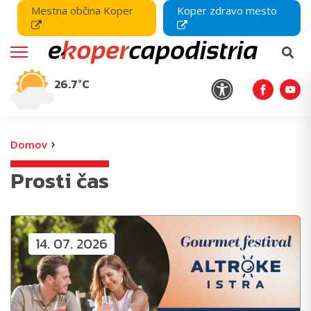
Mestna občina Koper
Koper zdravo mesto
26.7°C
›
Domov
Prosti čas
14. 07. 2026