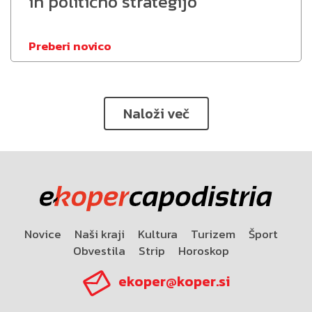
in politično strategijo
Preberi novico
Naloži več
Novice
Naši kraji
Kultura
Turizem
Šport
Obvestila
Strip
Horoskop
ekoper@koper.si