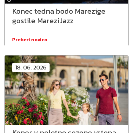
Konec tedna bodo Marezige
gostile MareziJazz
Preberi novico
18. 06. 2026
Koper v poletno sezono vstopa