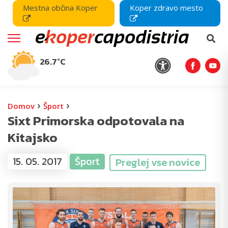
Mestna občina Koper
Koper zdravo mesto
26.7°C
›
›
Domov
Šport
Sixt Primorska odpotovala na
Kitajsko
15. 05. 2017
Šport
Preglej vse novice