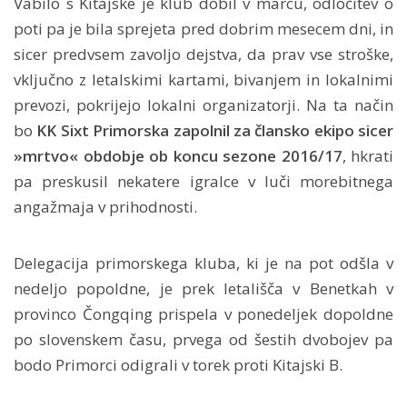
Vabilo s Kitajske je klub dobil v marcu, odločitev o
poti pa je bila sprejeta pred dobrim mesecem dni, in
sicer predvsem zavoljo dejstva, da prav vse stroške,
vključno z letalskimi kartami, bivanjem in lokalnimi
prevozi, pokrijejo lokalni organizatorji. Na ta način
bo
KK Sixt Primorska zapolnil za člansko ekipo sicer
»mrtvo« obdobje ob koncu sezone 2016/17
, hkrati
pa preskusil nekatere igralce v luči morebitnega
angažmaja v prihodnosti.
Delegacija primorskega kluba, ki je na pot odšla v
nedeljo popoldne, je prek letališča v Benetkah v
provinco Čongqing prispela v ponedeljek dopoldne
po slovenskem času, prvega od šestih dvobojev pa
bodo Primorci odigrali v torek proti Kitajski B.