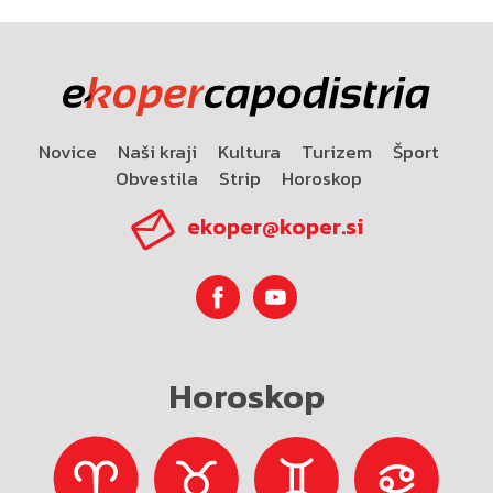
Novice
Naši kraji
Kultura
Turizem
Šport
Obvestila
Strip
Horoskop
ekoper@koper.si
Horoskop