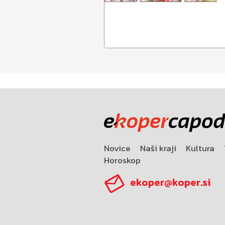
Novice
Naši kraji
Kultura
Horoskop
ekoper@koper.si