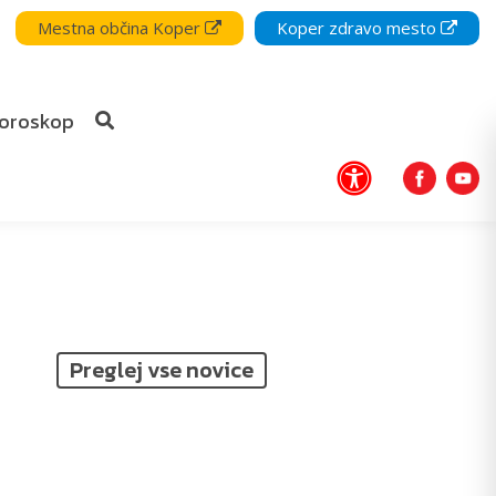
Mestna občina Koper
Koper zdravo mesto
oroskop
Preglej vse novice