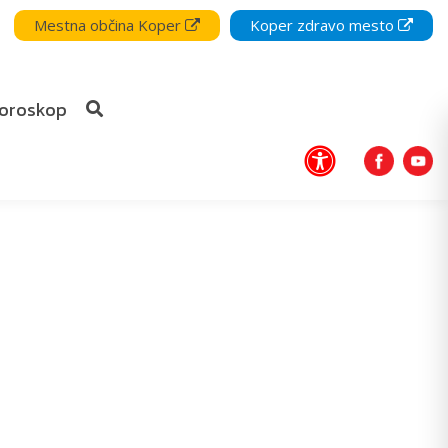
Mestna občina Koper
Koper zdravo mesto
oroskop