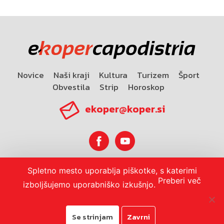
Novice
Naši kraji
Kultura
Turizem
Šport
Obvestila
Strip
Horoskop
ekoper@koper.si
Spletno mesto uporablja piškotke, s katerimi
Horoskop
Preberi več
izboljšujemo uporabniško izkušnjo.
Se strinjam
Zavrni