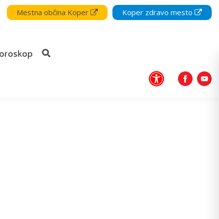
Mestna občina Koper
Koper zdravo mesto
oroskop