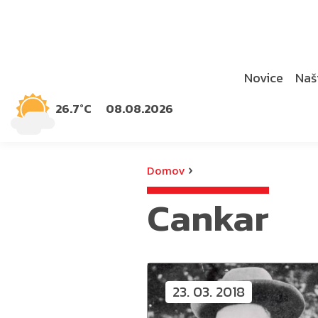
Novice
Naši
26.7°C
08.08.2026
›
Domov
Cankar
23. 03. 2018