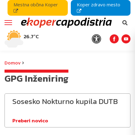
Mestna občina Koper
Koper zdravo mesto
26.7°C
›
Domov
GPG Inženiring
Sosesko Nokturno kupila DUTB
Preberi novico