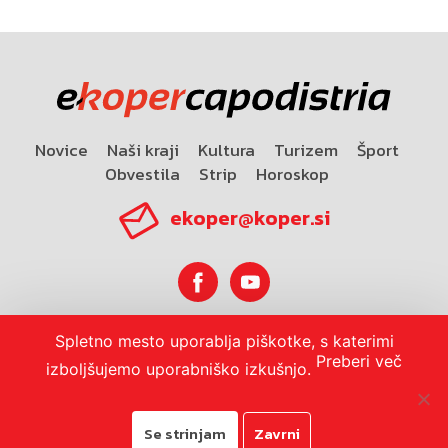
Novice
Naši kraji
Kultura
Turizem
Šport
Obvestila
Strip
Horoskop
ekoper@koper.si
Spletno mesto uporablja piškotke, s katerimi
Horoskop
Preberi več
izboljšujemo uporabniško izkušnjo.
Se strinjam
Zavrni