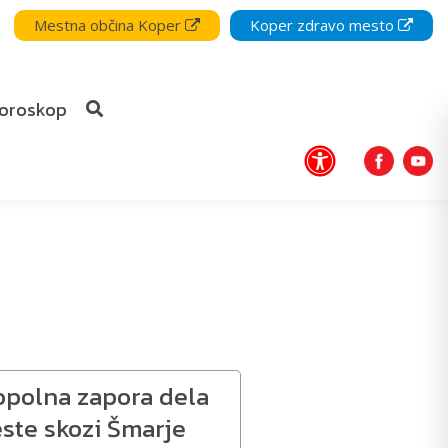
Mestna občina Koper
Koper zdravo mesto
oroskop
opolna zapora dela
este skozi Šmarje