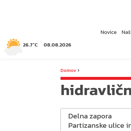
Novice
Naši
26.7°C
08.08.2026
›
Domov
hidravlič
Delna zapora
Partizanske ulice i