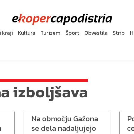
 kraji
Kultura
Turizem
Šport
Obvestila
Strip
H
na izboljšava
Na območju Gažona
P
n
se dela nadaljujejo
c