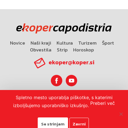
Novice
Naši kraji
Kultura
Turizem
Šport
Obvestila
Strip
Horoskop
ekoper@koper.si
Spletno mesto uporablja piškotke, s katerimi
Horoskop
Preberi več
izboljšujemo uporabniško izkušnjo.
Se strinjam
Zavrni