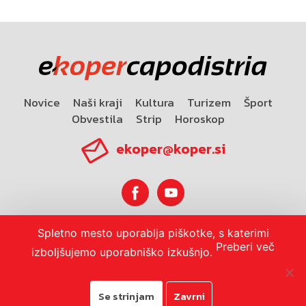
Novice
Naši kraji
Kultura
Turizem
Šport
Obvestila
Strip
Horoskop
ekoper@koper.si
Spletno mesto uporablja piškotke, s katerimi
Horoskop
Preberi več
izboljšujemo uporabniško izkušnjo.
Se strinjam
Zavrni