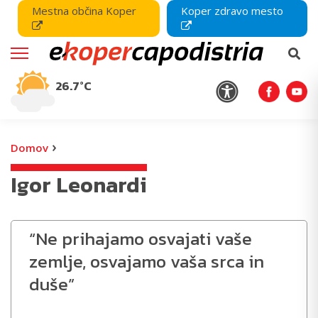
Mestna občina Koper
Koper zdravo mesto
26.7°C
›
Domov
Igor Leonardi
“Ne prihajamo osvajati vaše
zemlje, osvajamo vaša srca in
duše”