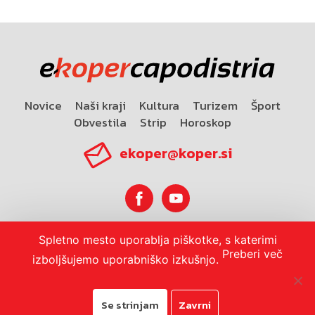
Novice
Naši kraji
Kultura
Turizem
Šport
Obvestila
Strip
Horoskop
ekoper@koper.si
Spletno mesto uporablja piškotke, s katerimi
Horoskop
Preberi več
izboljšujemo uporabniško izkušnjo.
Se strinjam
Zavrni