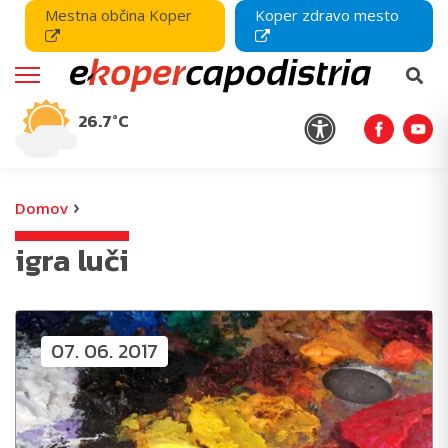
Mestna občina Koper
Koper zdravo mesto
26.7°C
›
Domov
igra luči
07. 06. 2017