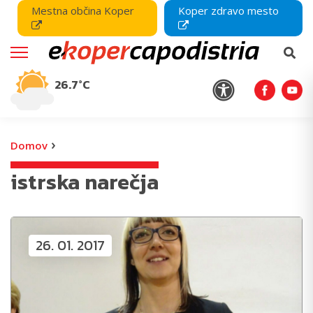
Mestna občina Koper
Koper zdravo mesto
26.7°C
›
Domov
istrska narečja
26. 01. 2017