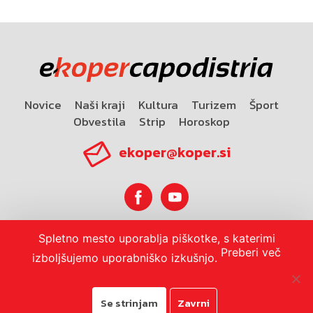
Novice
Naši kraji
Kultura
Turizem
Šport
Obvestila
Strip
Horoskop
ekoper@koper.si
Spletno mesto uporablja piškotke, s katerimi
Horoskop
Preberi več
izboljšujemo uporabniško izkušnjo.
Se strinjam
Zavrni