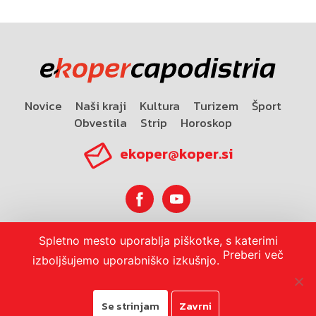
Novice
Naši kraji
Kultura
Turizem
Šport
Obvestila
Strip
Horoskop
ekoper@koper.si
Spletno mesto uporablja piškotke, s katerimi
Horoskop
Preberi več
izboljšujemo uporabniško izkušnjo.
Se strinjam
Zavrni