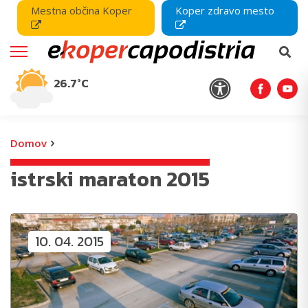
Mestna občina Koper
Koper zdravo mesto
26.7°C
›
Domov
istrski maraton 2015
10. 04. 2015