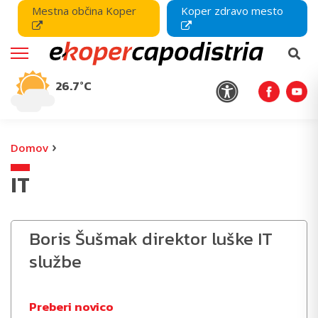
Mestna občina Koper
Koper zdravo mesto
26.7°C
›
Domov
IT
Boris Šušmak direktor luške IT
službe
Preberi novico