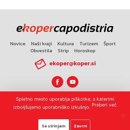
Novice
Naši kraji
Kultura
Turizem
Šport
Obvestila
Strip
Horoskop
ekoper@koper.si
Spletno mesto uporablja piškotke, s katerimi
Horoskop
Preberi več
izboljšujemo uporabniško izkušnjo.
Se strinjam
Zavrni