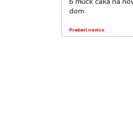
6 muck čaka na no
dom
Preberi novico