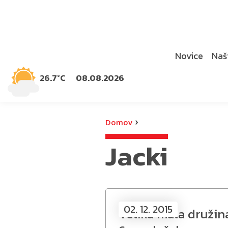
Novice
Naši
26.7°C
08.08.2026
›
Domov
Jacki
02. 12. 2015
Velika mala družin