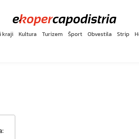
 kraji
Kultura
Turizem
Šport
Obvestila
Strip
H
a: