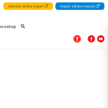
Mestna občina Koper
Koper zdravo mesto
oroskop